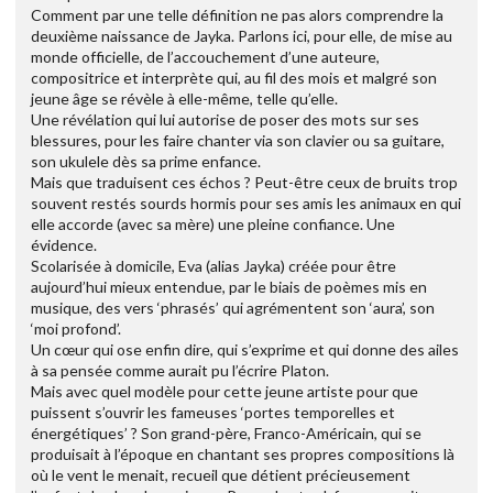
Comment par une telle définition ne pas alors comprendre la
deuxième naissance de Jayka. Parlons ici, pour elle, de mise au
monde officielle, de l’accouchement d’une auteure,
compositrice et interprète qui, au fil des mois et malgré son
jeune âge se révèle à elle-même, telle qu’elle.
Une révélation qui lui autorise de poser des mots sur ses
blessures, pour les faire chanter via son clavier ou sa guitare,
son ukulele dès sa prime enfance.
Mais que traduisent ces échos ? Peut-être ceux de bruits trop
souvent restés sourds hormis pour ses amis les animaux en qui
elle accorde (avec sa mère) une pleine confiance. Une
évidence.
Scolarisée à domicile, Eva (alias Jayka) créée pour être
aujourd’hui mieux entendue, par le biais de poèmes mis en
musique, des vers ‘phrasés’ qui agrémentent son ‘aura’, son
‘moi profond’.
Un cœur qui ose enfin dire, qui s’exprime et qui donne des ailes
à sa pensée comme aurait pu l’écrire Platon.
Mais avec quel modèle pour cette jeune artiste pour que
puissent s’ouvrir les fameuses ‘portes temporelles et
énergétiques’ ? Son grand-père, Franco-Américain, qui se
produisait à l’époque en chantant ses propres compositions là
où le vent le menait, recueil que détient précieusement