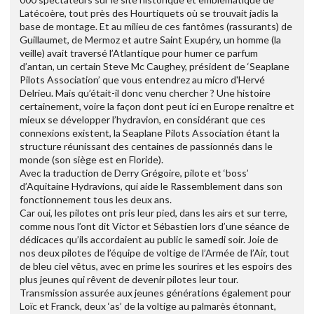
Latécoère, tout près des Hourtiquets où se trouvait jadis la
base de montage. Et au milieu de ces fantômes (rassurants) de
Guillaumet, de Mermoz et autre Saint Exupéry, un homme (la
veille) avait traversé l’Atlantique pour humer ce parfum
d’antan, un certain Steve Mc Caughey, président de ‘Seaplane
Pilots Association’ que vous entendrez au micro d'Hervé
Delrieu. Mais qu’était-il donc venu chercher ? Une histoire
certainement, voire la façon dont peut ici en Europe renaître et
mieux se développer l’hydravion, en considérant que ces
connexions existent, la Seaplane Pilots Association étant la
structure réunissant des centaines de passionnés dans le
monde (son siège est en Floride).
Avec la traduction de Derry Grégoire, pilote et ‘boss’
d’Aquitaine Hydravions, qui aide le Rassemblement dans son
fonctionnement tous les deux ans.
Car oui, les pilotes ont pris leur pied, dans les airs et sur terre,
comme nous l’ont dit Victor et Sébastien lors d’une séance de
dédicaces qu’ils accordaient au public le samedi soir. Joie de
nos deux pilotes de l’équipe de voltige de l’Armée de l’Air, tout
de bleu ciel vêtus, avec en prime les sourires et les espoirs des
plus jeunes qui rêvent de devenir pilotes leur tour.
Transmission assurée aux jeunes générations également pour
Loïc et Franck, deux ‘as’ de la voltige au palmarès étonnant,