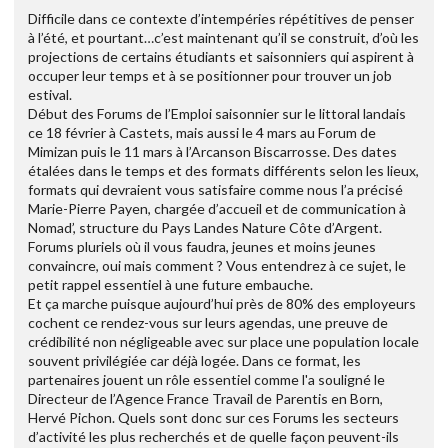
Difficile dans ce contexte d’intempéries répétitives de penser
à l’été, et pourtant…c’est maintenant qu’il se construit, d’où les
projections de certains étudiants et saisonniers qui aspirent à
occuper leur temps et à se positionner pour trouver un job
estival.
Début des Forums de l’Emploi saisonnier sur le littoral landais
ce 18 février à Castets, mais aussi le 4 mars au Forum de
Mimizan puis le 11 mars à l’Arcanson Biscarrosse. Des dates
étalées dans le temps et des formats différents selon les lieux,
formats qui devraient vous satisfaire comme nous l’a précisé
Marie-Pierre Payen, chargée d’accueil et de communication à
Nomad’, structure du Pays Landes Nature Côte d’Argent.
Forums pluriels où il vous faudra, jeunes et moins jeunes
convaincre, oui mais comment ? Vous entendrez à ce sujet, le
petit rappel essentiel à une future embauche.
Et ça marche puisque aujourd’hui près de 80% des employeurs
cochent ce rendez-vous sur leurs agendas, une preuve de
crédibilité non négligeable avec sur place une population locale
souvent privilégiée car déjà logée. Dans ce format, les
partenaires jouent un rôle essentiel comme l'a souligné le
Directeur de l’Agence France Travail de Parentis en Born,
Hervé Pichon. Quels sont donc sur ces Forums les secteurs
d’activité les plus recherchés et de quelle façon peuvent-ils