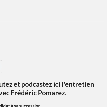
tez et podcastez ici l'entretien
avec Frédéric Pomarez.
didat à sa succession.