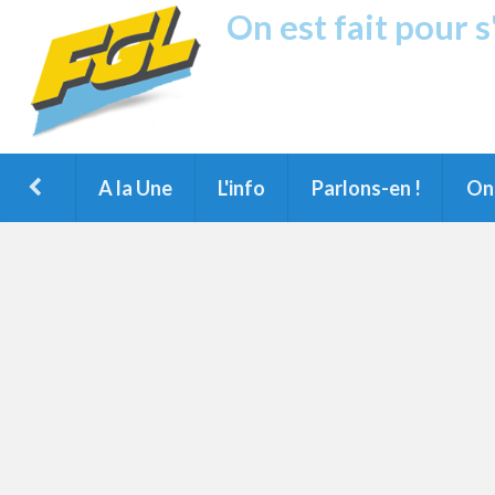
On est fait pour 
Fréquence G
1ère Radio FM du Nord des Landes, 
Montois et du Grand Dax
A la Une
L'info
Parlons-en !
On 