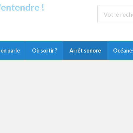
s'entendre !
rands Lacs
89.3 
du Littoral landais, du Marensin, du Pays
en parle
Où sortir ?
Arrêt sonore
Océane