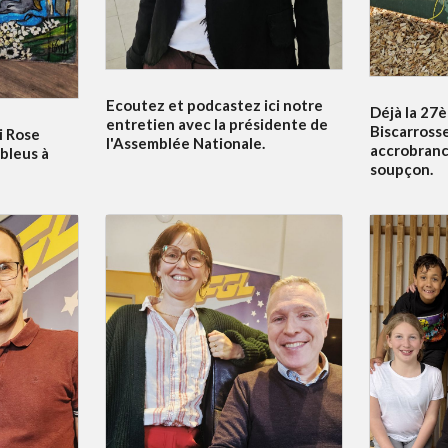
Ecoutez et podcastez ici notre
Déjà la 27è
entretien avec la présidente de
Biscarrosse
i Rose
l'Assemblée Nationale.
accrobranc
bleus à
soupçon.