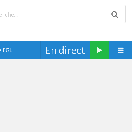
Biscarrosse 98.3 Plages océanes 91.1 Mimizan 93.7 Ste-Eulalie
94.7 Grand Dax 91.9 Soustons 90.1 Mt-de-Marsan
En direct
s FGL