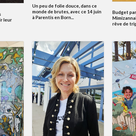
Un peu de folie douce, dans ce
monde de brutes, avec ce 14 juin
Budget par
s
à Parentis en Born...
Mimizannai
r leur
rêve de tri