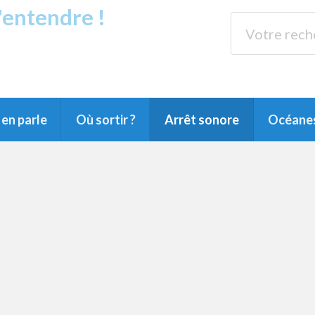
s'entendre !
rands Lacs
89.3 
du Littoral landais, du Marensin, du Pays
en parle
Où sortir ?
Arrêt sonore
Océane