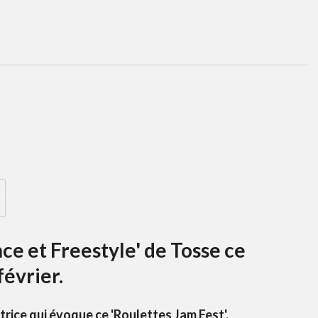
nce et Freestyle' de Tosse ce
évrier.
rice qui évoque ce 'Roulettes Jam Fest'.