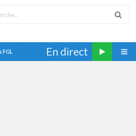
Biscarrosse 98.3 Plages océanes 91.1 Mimizan 93.7 Ste-Eulalie
94.7 Grand Dax 91.9 Soustons 90.1 Mt-de-Marsan
En direct
s FGL