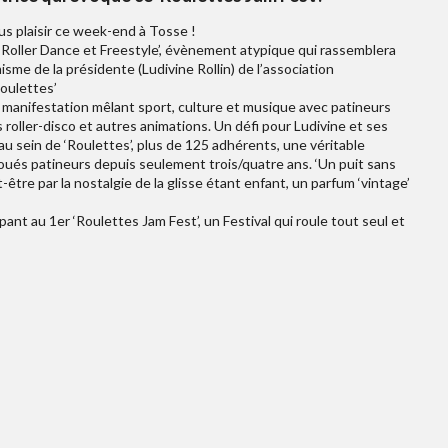
us plaisir ce week-end à Tosse !
 ‘Roller Dance et Freestyle’, évènement atypique qui rassemblera
me de la présidente (Ludivine Rollin) de l’association
oulettes’
 manifestation mêlant sport, culture et musique avec patineurs
es roller-disco et autres animations. Un défi pour Ludivine et ses
 au sein de ‘Roulettes’, plus de 125 adhérents, une véritable
oués patineurs depuis seulement trois/quatre ans. ‘Un puit sans
-être par la nostalgie de la glisse étant enfant, un parfum ‘vintage’
pant au 1er ‘Roulettes Jam Fest’, un Festival qui roule tout seul et