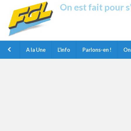
On est fait pour 
Fréquence G
1ère Radio FM du Nord des Landes, 
Montois et du Grand Dax
A la Une
L'info
Parlons-en !
On 