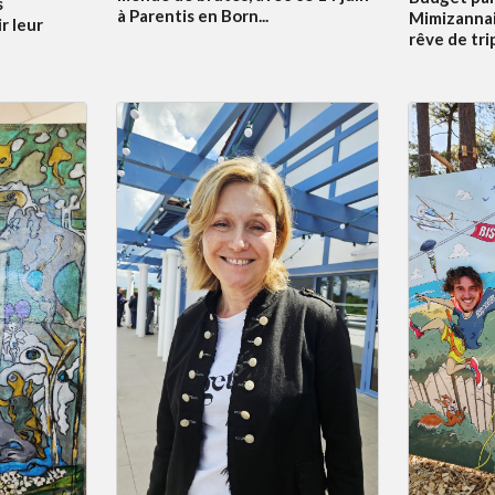
s
à Parentis en Born...
Mimizannai
r leur
rêve de tri