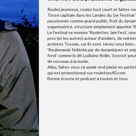
Roulez jeunesse, roulez tout court et faites-vo
Tosse capitale dans les Landes du 1er Festival
passionnés comme grand public, fruit du dynamis
organisatrice, structure simplement appelée ‘R
Le Festival se nomme ‘Roulettes Jam Fest’, une
pros (et les autres) autour d’ateliers, de soiré
acolytes Tossais, car ils sont, tenez-vous bien,
‘Roulemania’ fédérée par de dynamiques et enj
fond’ comme le dit Ludivine Rollin, ‘boosté’ peut
de nouveau à la mode.
Allez, faites-vous ce week-end plaisir en partici
qui est promotionné sur roulettes40.com
Bonne écoute et podcast à toutes et tous.