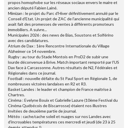
propos homophobe sur les réseaux sociaux envers le maire et
ancien député Fabien Lainé.
Mimizan : le projet du Parc d'Hiver définitivement annulé par le
Conseil d'Etat. Un projet de ZAC de l'ancienne municipalité qui
avait fait des promesses de ventes à différents promoteurs
immobiliers. A suivre...
Municipales 2026 : des news de Bias, Soustons et Solférino
avec des candidatures.
Atrium de Dax : 1ère Rencontre Internationale du Village
Alzheimer ce 14 novembre.
Rugby : au tour du Stade Montois en ProD2 de subir une
lourde déconvenue à Brive. Match important remporté par l'US
Dax face à Carcassonne. Autres résultats de N2, Fédérales et
Régionales dans ce journal.
Football : nouvelle défaite du St Paul Sport en Régionale 1, de
nombreuses victoires landaises en R2 et R3.
Basket Landes : le leader et champion de France maitrise à
Chartres.
Cinéma : Evelyne Bouix et Gabrielle Lazure (10ème Festival du
Cinéma Québécois de Biscarrosse) étaient nos illustres
invitées de deuxième partie de journal.
Météo : cache/cache soleil et nuages sur nos Landes avec
d'incroyables températures ces mercredi et jeudi (de 23 à 25
degrés attendus !).