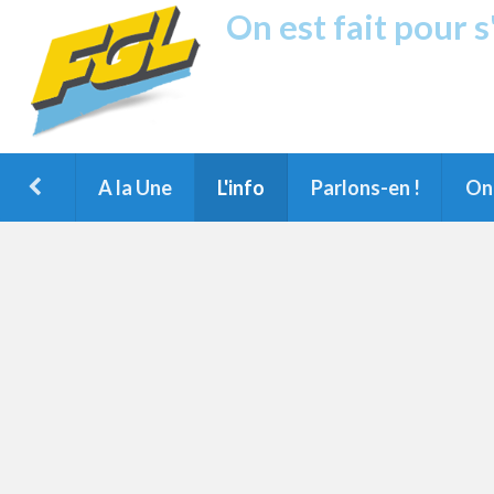
On est fait pour 
Fréquence G
1ère Radio FM du Nord des Landes, 
Montois et du Grand Dax
A la Une
L'info
Parlons-en !
On 