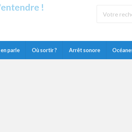
s'entendre !
rands Lacs
89.3 
du Littoral landais, du Marensin, du Pays
en parle
Où sortir ?
Arrêt sonore
Océane