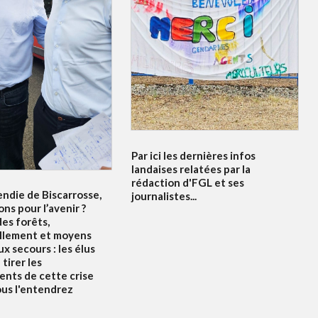
Par ici les dernières infos
landaises relatées par la
rédaction d'FGL et ses
endie de Biscarrosse,
journalistes...
ons pour l’avenir ?
es forêts,
llement et moyens
x secours : les élus
tirer les
nts de cette crise
ous l'entendrez