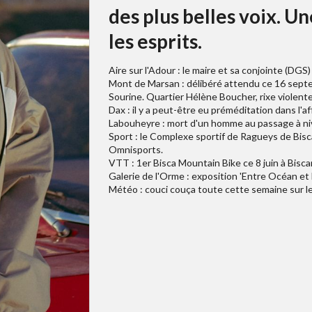
des plus belles voix. U
les esprits.
Aire sur l'Adour : le maire et sa conjointe (DGS)
Mont de Marsan : délibéré attendu ce 16 septem
Sourine. Quartier Hélène Boucher, rixe violente 
Dax : il y a peut-être eu préméditation dans l'a
Labouheyre : mort d'un homme au passage à niv
Sport : le Complexe sportif de Ragueys de Bis
Omnisports.
VTT : 1er Bisca Mountain Bike ce 8 juin à Bisc
Galerie de l'Orme : exposition 'Entre Océan et 
Météo : couci couça toute cette semaine sur l