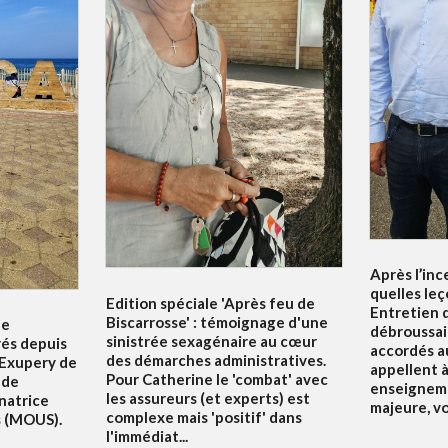
Après l’inc
quelles leç
Edition spéciale 'Après feu de
Entretien d
Biscarrosse' : témoignage d'une
le
débroussai
sinistrée sexagénaire au cœur
rés depuis
accordés au
des démarches administratives.
 Exupery de
appellent à 
Pour Catherine le 'combat' avec
 de
enseigneme
les assureurs (et experts) est
natrice
majeure, v
complexe mais 'positif' dans
s (MOUS).
l'immédiat...