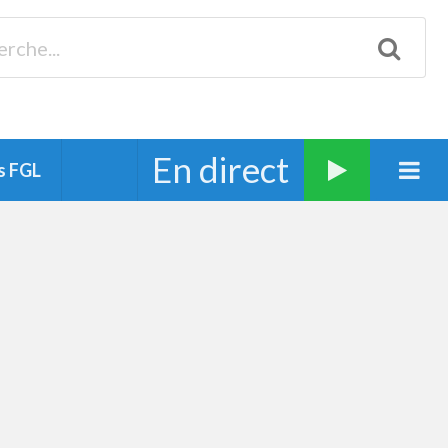
Biscarrosse 98.3 Plages océanes 91.1 Mimizan 93.7 Ste-Eulalie
94.7 Grand Dax 91.9 Soustons 90.1 Mt-de-Marsan
En direct
s FGL