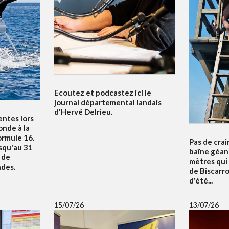
Ecoutez et podcastez ici le
journal départemental landais
d'Hervé Delrieu.
entes lors
nde à la
ormule 16.
Pas de crai
squ'au 31
baïne géan
u de
mètres qui
ndes.
de Biscarr
d'été...
15/07/26
13/07/26