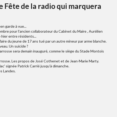
ne Fête de la radio qui marquera
 en garde à vue...
bre pour l'ancien collaborateur du Cabinet du Maire , Aurélien
hier entre résidents...
ffaire du jeune de 17 ans tué par un autre mineur par arme blanche.
eau. Un suicide ?
carrosse sera demain inauguré, comme le siège du Stade Montois
arrosse. Les propos de José Cothenet et de Jean-Marie Marty.
lac' signée Patrick Carrié jusqu'à dimanche.
es Landes.