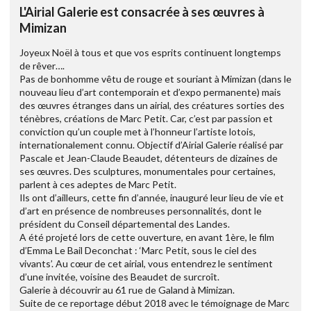
L'Airial Galerie est consacrée à ses œuvres à
Mimizan
Joyeux Noël à tous et que vos esprits continuent longtemps
de rêver….
Pas de bonhomme vêtu de rouge et souriant à Mimizan (dans le
nouveau lieu d’art contemporain et d’expo permanente) mais
des œuvres étranges dans un airial, des créatures sorties des
ténèbres, créations de Marc Petit. Car, c’est par passion et
conviction qu’un couple met à l’honneur l’artiste lotois,
internationalement connu. Objectif d’Airial Galerie réalisé par
Pascale et Jean-Claude Beaudet, détenteurs de dizaines de
ses œuvres. Des sculptures, monumentales pour certaines,
parlent à ces adeptes de Marc Petit.
Ils ont d’ailleurs, cette fin d’année, inauguré leur lieu de vie et
d’art en présence de nombreuses personnalités, dont le
président du Conseil départemental des Landes.
A été projeté lors de cette ouverture, en avant 1ère, le film
d’Emma Le Bail Deconchat : ‘Marc Petit, sous le ciel des
vivants’. Au cœur de cet airial, vous entendrez le sentiment
d’une invitée, voisine des Beaudet de surcroît.
Galerie à découvrir au 61 rue de Galand à Mimizan.
Suite de ce reportage début 2018 avec le témoignage de Marc