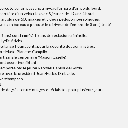
ercute sur un passage à niveau l'arrière d'un poids lourd.
 dernière d'un véhicule avec 3 jeunes de 19 ans à bord.
tenait plus de 600 images et vidéos pédopornographiques.
ec son bateau a percuté le dériveur de l'enfant de 8 ans) testé
a 23 ans) condamné à 15 ans de réclusion criminelle.
 Lydie Aricks.
llance fleurissent...pour la sécurité des administrés.
arc Marie-Blanche Campillo.
artisanale centenaire 'Maison Cazelle'.
sont assez inquiétants.
remporté par le jeune Raphaël Barella de Borda.
tre avec le président Jean-Eudes Darblade.
-Northampton.
1
e degrés...entre nuages et éclaircies pour plusieurs jours.