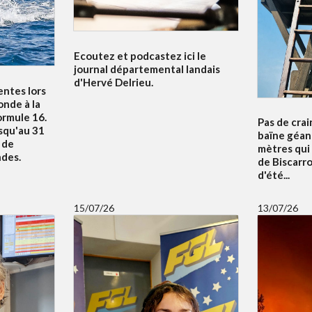
Ecoutez et podcastez ici le
journal départemental landais
d'Hervé Delrieu.
entes lors
nde à la
ormule 16.
Pas de crai
squ'au 31
baïne géan
u de
mètres qui
ndes.
de Biscarr
d'été...
15/07/26
13/07/26