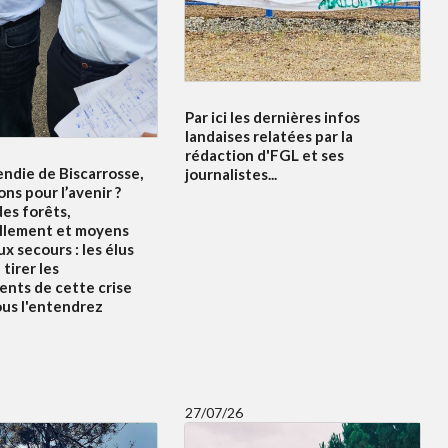
Par ici les dernières infos
landaises relatées par la
rédaction d'FGL et ses
endie de Biscarrosse,
journalistes...
ons pour l’avenir ?
es forêts,
llement et moyens
x secours : les élus
tirer les
nts de cette crise
ous l'entendrez
27/07/26