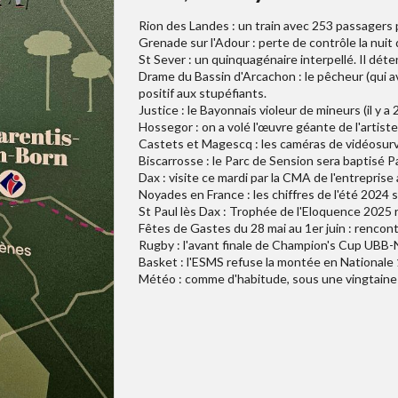
Rion des Landes : un train avec 253 passagers p
Grenade sur l'Adour : perte de contrôle la nuit
St Sever : un quinquagénaire interpellé. Il dé
Drame du Bassin d'Arcachon : le pêcheur (qui av
positif aux stupéfiants.
Justice : le Bayonnais violeur de mineurs (il y 
Hossegor : on a volé l'œuvre géante de l'artiste
Castets et Magescq : les caméras de vidéosurvei
Biscarrosse : le Parc de Sension sera baptisé P
Dax : visite ce mardi par la CMA de l'entreprise 
Noyades en France : les chiffres de l'été 2024 
St Paul lès Dax : Trophée de l'Eloquence 2025 
Fêtes de Gastes du 28 mai au 1er juin : rencon
Rugby : l'avant finale de Champion's Cup UBB
Basket : l'ESMS refuse la montée en Nationale 
Météo : comme d'habitude, sous une vingtaine d