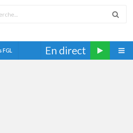
Biscarrosse 98.3 Plages océanes 91.1 Mimizan 93.7 Ste-Eulalie
94.7 Grand Dax 91.9 Soustons 90.1 Mt-de-Marsan
En direct
s FGL