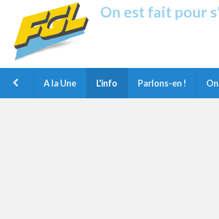
On est fait pour 
Fréquence G
1ère Radio FM du Nord des Landes, 
Montois et du Grand Dax
A la Une
L'info
Parlons-en !
On 