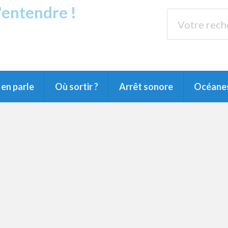
s'entendre !
rands Lacs
89.3 
du Littoral landais, du Marensin, du Pays
en parle
Où sortir ?
Arrêt sonore
Océane