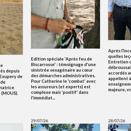
Après l’inc
quelles leç
Edition spéciale 'Après feu de
Entretien d
Biscarrosse' : témoignage d'une
le
débroussai
sinistrée sexagénaire au cœur
rés depuis
accordés au
des démarches administratives.
 Exupery de
appellent à 
Pour Catherine le 'combat' avec
 de
enseigneme
les assureurs (et experts) est
natrice
majeure, v
complexe mais 'positif' dans
s (MOUS).
l'immédiat...
29/07/26
28/07/26