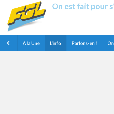
On est fait pour 
Fréquence G
1ère Radio FM du Nord des Landes, 
Montois et du Grand Dax
A la Une
L'info
Parlons-en !
On 