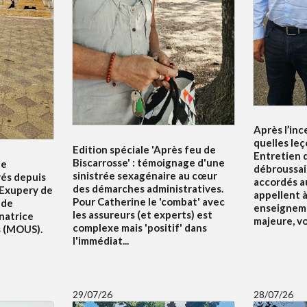
Après l’inc
quelles leç
Edition spéciale 'Après feu de
Entretien d
Biscarrosse' : témoignage d'une
le
débroussai
sinistrée sexagénaire au cœur
rés depuis
accordés au
des démarches administratives.
 Exupery de
appellent à 
Pour Catherine le 'combat' avec
 de
enseigneme
les assureurs (et experts) est
natrice
majeure, v
complexe mais 'positif' dans
s (MOUS).
l'immédiat...
29/07/26
28/07/26