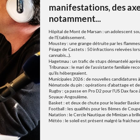
manifestations, des axe
notamment...
Hôpital de Mont de Marsan : un adolescent souff
de l'Etablissement.
Moustey : une grange détruite par les flammes
Péage de Castets : 50 infractions relevées lor
cannabis...).
Hagetmau : un trafic de stups démantelé après
Tribunaux : le mari de l'assistante familiale re
qu'ils hébergeaient.
Municipales 2026 : de nouvelles candidatures à
Nématode du pin : opérations d'abattage et de 
Rugby : ça passe en Pro D2 pour l'US Dax face 
Soyaux-Angoulème.
Basket : et deux de chute pour le leader Baske
Football : les qualifiés pour les 8èmes de Coup
Natation : le Cercle Nautique de Mimizan a bril
Météo : le soleil est présent malgré la fraicheur