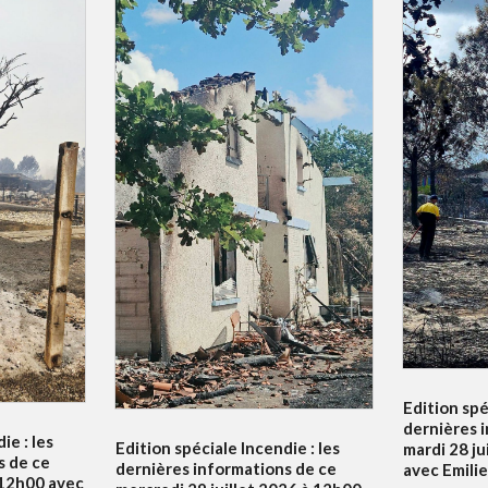
Edition spé
dernières 
ie : les
Edition spéciale Incendie : les
mardi 28 ju
s de ce
dernières informations de ce
avec Emili
à 12h00 avec