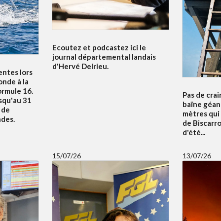
Ecoutez et podcastez ici le
journal départemental landais
d'Hervé Delrieu.
entes lors
nde à la
ormule 16.
Pas de crai
squ'au 31
baïne géan
u de
mètres qui
ndes.
de Biscarr
d'été...
15/07/26
13/07/26