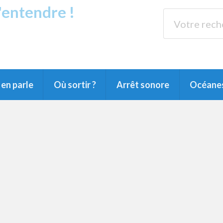
s'entendre !
rands Lacs
89.3 
du Littoral landais, du Marensin, du Pays
en parle
Où sortir ?
Arrêt sonore
Océane