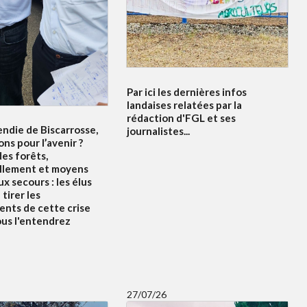
Par ici les dernières infos
landaises relatées par la
rédaction d'FGL et ses
endie de Biscarrosse,
journalistes...
ons pour l’avenir ?
es forêts,
llement et moyens
x secours : les élus
tirer les
nts de cette crise
ous l'entendrez
27/07/26