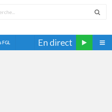
Biscarrosse 98.3 Plages océanes 91.1 Mimizan 93.7 Ste-Eulalie
94.7 Grand Dax 91.9 Soustons 90.1 Mt-de-Marsan
En direct
s FGL