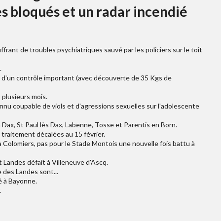
s bloqués et un radar incendié
rant de troubles psychiatriques sauvé par les policiers sur le toit
.
s d'un contrôle important (avec découverte de 35 Kgs de
 plusieurs mois.
connu coupable de viols et d'agressions sexuelles sur l'adolescente
 Dax, St Paul lès Dax, Labenne, Tosse et Parentis en Born.
traitement décalées au 15 février.
à Colomiers, pas pour le Stade Montois une nouvelle fois battu à
t Landes défait à Villeneuve d'Ascq.
e des Landes sont...
lé à Bayonne.
.