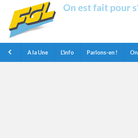
On est fait pour 
Fréquence G
1ère Radio FM du Nord des Landes, 
Montois et du Grand Dax
A la Une
L'info
Parlons-en !
On 