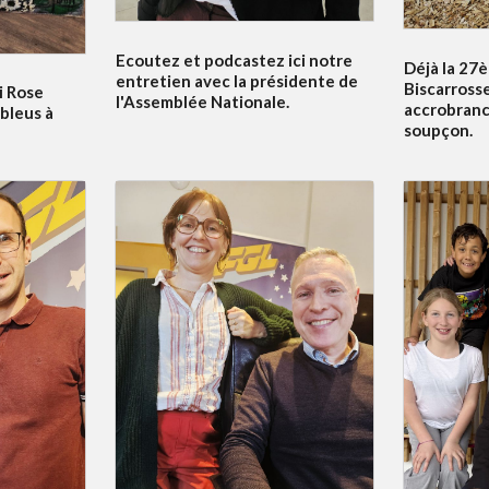
Ecoutez et podcastez ici notre
Déjà la 27è
entretien avec la présidente de
Biscarrosse
i Rose
l'Assemblée Nationale.
accrobranc
bleus à
soupçon.