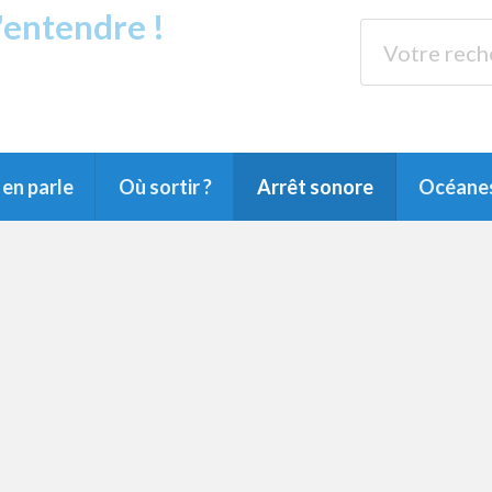
s'entendre !
rands Lacs
89.3 
du Littoral landais, du Marensin, du Pays
en parle
Où sortir ?
Arrêt sonore
Océane