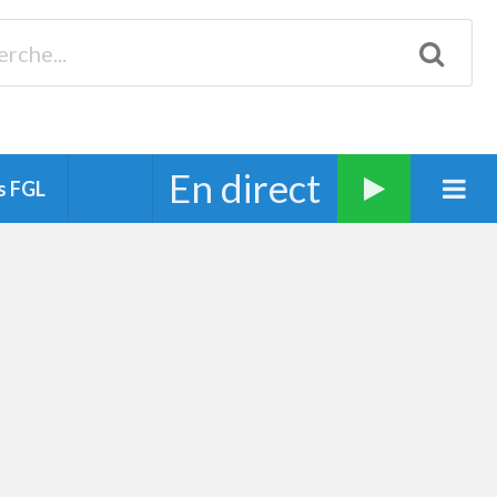
Biscarrosse 98.3 Plages océanes 91.1 Mimizan 93.7 Ste-Eulalie
94.7 Grand Dax 91.9 Soustons 90.1 Mt-de-Marsan
En direct
s FGL