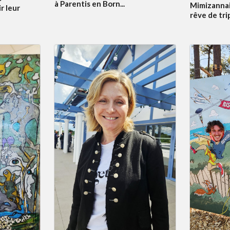
à Parentis en Born...
Mimizannai
r leur
rêve de tri