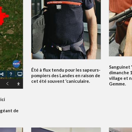
Sanguinet '
Été à flux tendu pour les sapeurs-
dimanche 19
pompiers des Landes en raison de
village et 
cet été souvent 'caniculaire.
Gemme.
ici
 géant de