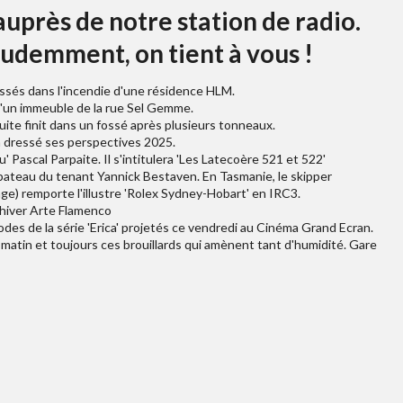
auprès de notre station de radio.
rudemment, on tient à vous !
essés dans l'incendie d'une résidence HLM.
d'un immeuble de la rue Sel Gemme.
fuite finit dans un fossé après plusieurs tonneaux.
 a dressé ses perspectives 2025.
u' Pascal Parpaite. Il s'intitulera 'Les Latecoère 521 et 522'
 bateau du tenant Yannick Bestaven. En Tasmanie, le skipper
e) remporte l'illustre 'Rolex Sydney-Hobart' en IRC3.
'hiver Arte Flamenco
des de la série 'Erica' projetés ce vendredi au Cinéma Grand Ecran.
 ce matin et toujours ces brouillards qui amènent tant d'humidité. Gare