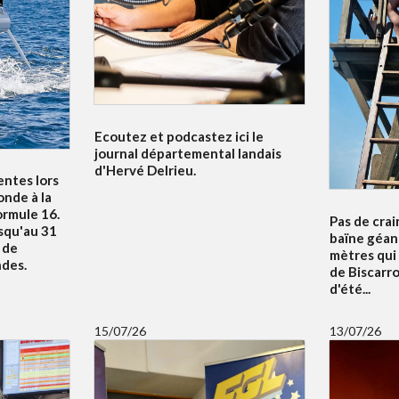
Ecoutez et podcastez ici le
journal départemental landais
d'Hervé Delrieu.
entes lors
nde à la
ormule 16.
Pas de crai
squ'au 31
baïne géan
u de
mètres qui
ndes.
de Biscarr
d'été...
15/07/26
13/07/26