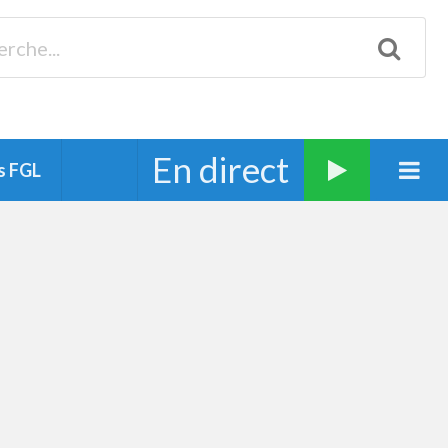
Biscarrosse 98.3 Plages océanes 91.1 Mimizan 93.7 Ste-Eulalie
94.7 Grand Dax 91.9 Soustons 90.1 Mt-de-Marsan
En direct
s FGL