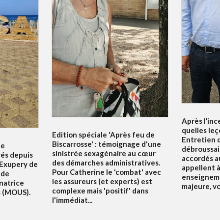
Après l’inc
quelles leç
Edition spéciale 'Après feu de
Entretien d
Biscarrosse' : témoignage d'une
le
débroussai
sinistrée sexagénaire au cœur
rés depuis
accordés au
des démarches administratives.
 Exupery de
appellent à 
Pour Catherine le 'combat' avec
 de
enseigneme
les assureurs (et experts) est
natrice
majeure, v
complexe mais 'positif' dans
s (MOUS).
l'immédiat...