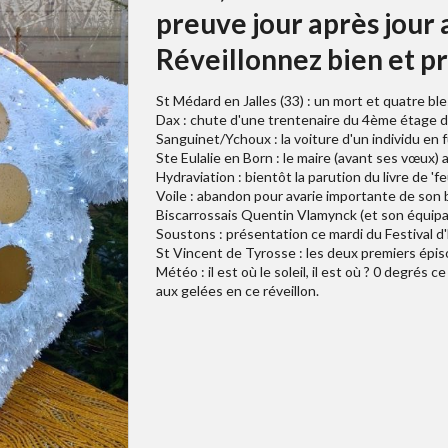
preuve jour après jour 
Réveillonnez bien et p
St Médard en Jalles (33) : un mort et quatre bl
Dax : chute d'une trentenaire du 4ème étage 
Sanguinet/Ychoux : la voiture d'un individu en 
Ste Eulalie en Born : le maire (avant ses vœux)
Hydraviation : bientôt la parution du livre de 'fe
Voile : abandon pour avarie importante de son
Biscarrossais Quentin Vlamynck (et son équipag
Soustons : présentation ce mardi du Festival d
St Vincent de Tyrosse : les deux premiers épiso
Météo : il est où le soleil, il est où ? 0 degrés
aux gelées en ce réveillon.