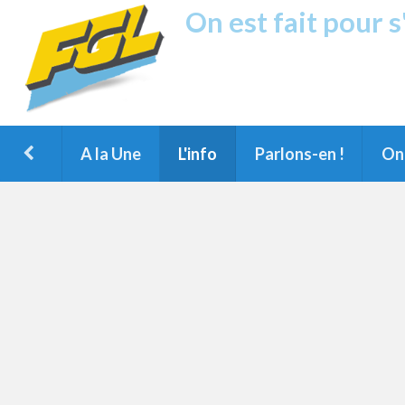
On est fait pour 
Fréquence G
1ère Radio FM du Nord des Landes, 
Montois et du Grand Dax
A la Une
L'info
Parlons-en !
On 