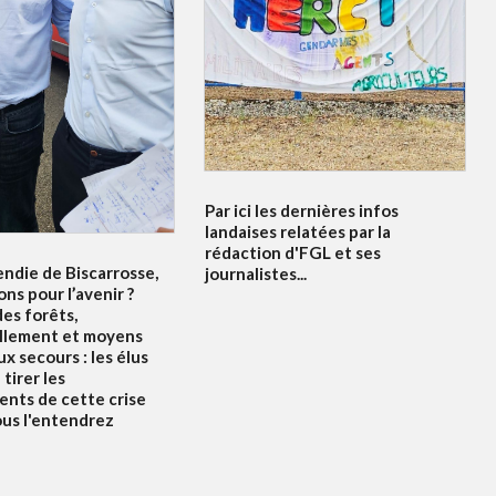
Par ici les dernières infos
landaises relatées par la
rédaction d'FGL et ses
endie de Biscarrosse,
journalistes...
ons pour l’avenir ?
es forêts,
llement et moyens
x secours : les élus
tirer les
nts de cette crise
ous l'entendrez