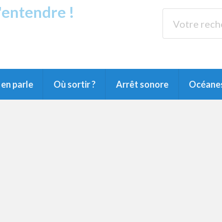
s'entendre !
rands Lacs
89.3 
du Littoral landais, du Marensin, du Pays
en parle
Où sortir ?
Arrêt sonore
Océane