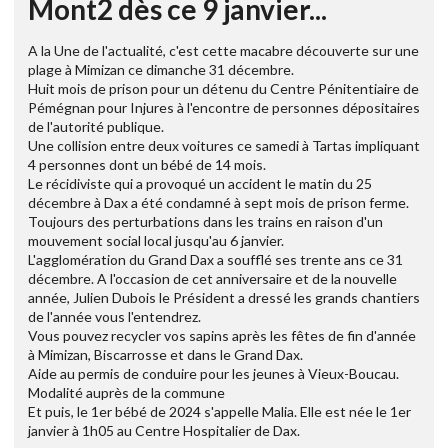
Mont2 dès ce 9 janvier...
A la Une de l'actualité, c'est cette macabre découverte sur une
plage à Mimizan ce dimanche 31 décembre.
Huit mois de prison pour un détenu du Centre Pénitentiaire de
Pémégnan pour Injures à l'encontre de personnes dépositaires
de l'autorité publique.
Une collision entre deux voitures ce samedi à Tartas impliquant
4 personnes dont un bébé de 14 mois.
Le récidiviste qui a provoqué un accident le matin du 25
décembre à Dax a été condamné à sept mois de prison ferme.
Toujours des perturbations dans les trains en raison d'un
mouvement social local jusqu'au 6 janvier.
L'agglomération du Grand Dax a soufflé ses trente ans ce 31
décembre. A l'occasion de cet anniversaire et de la nouvelle
année, Julien Dubois le Président a dressé les grands chantiers
de l'année vous l'entendrez.
Vous pouvez recycler vos sapins après les fêtes de fin d'année
à Mimizan, Biscarrosse et dans le Grand Dax.
Aide au permis de conduire pour les jeunes à Vieux-Boucau.
Modalité auprès de la commune
Et puis, le 1er bébé de 2024 s'appelle Malia. Elle est née le 1er
janvier à 1h05 au Centre Hospitalier de Dax.