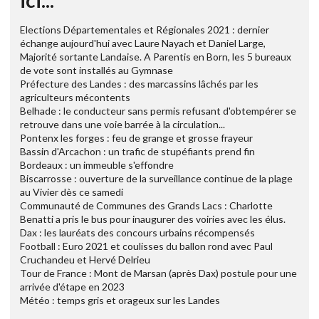
ici...
Elections Départementales et Régionales 2021 : dernier
échange aujourd'hui avec Laure Nayach et Daniel Large,
Majorité sortante Landaise. A Parentis en Born, les 5 bureaux
de vote sont installés au Gymnase
Préfecture des Landes : des marcassins lâchés par les
agriculteurs mécontents
Belhade : le conducteur sans permis refusant d'obtempérer se
retrouve dans une voie barrée à la circulation...
Pontenx les forges : feu de grange et grosse frayeur
Bassin d'Arcachon : un trafic de stupéfiants prend fin
Bordeaux : un immeuble s'effondre
Biscarrosse : ouverture de la surveillance continue de la plage
au Vivier dès ce samedi
Communauté de Communes des Grands Lacs : Charlotte
Benatti a pris le bus pour inaugurer des voiries avec les élus.
Dax : les lauréats des concours urbains récompensés
Football : Euro 2021 et coulisses du ballon rond avec Paul
Cruchandeu et Hervé Delrieu
Tour de France : Mont de Marsan (après Dax) postule pour une
arrivée d'étape en 2023
Météo : temps gris et orageux sur les Landes