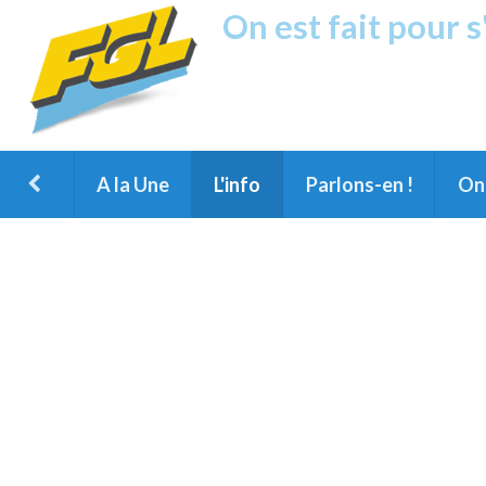
On est fait pour 
Fréquence G
1ère Radio FM du Nord des Landes, 
Montois et du Grand Dax
A la Une
L'info
Parlons-en !
On 