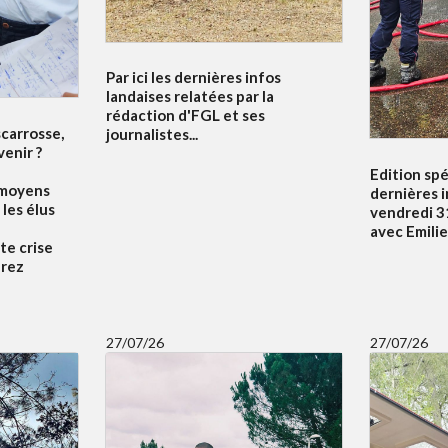
Par ici les dernières infos
landaises relatées par la
rédaction d'FGL et ses
scarrosse,
journalistes...
venir ?
Edition spé
 moyens
dernières 
 les élus
vendredi 31
avec Emili
te crise
drez
27/07/26
27/07/26