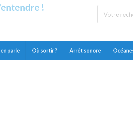
s'entendre !
rands Lacs
89.3 
du Littoral landais, du Marensin, du Pays
en parle
Où sortir ?
Arrêt sonore
Océane