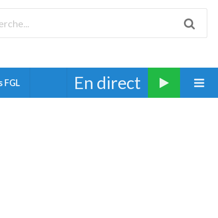
Biscarrosse 98.3 Plages océanes 91.1 Mimizan 93.7 Ste-Eulalie
94.7 Grand Dax 91.9 Soustons 90.1 Mt-de-Marsan
En direct
s FGL