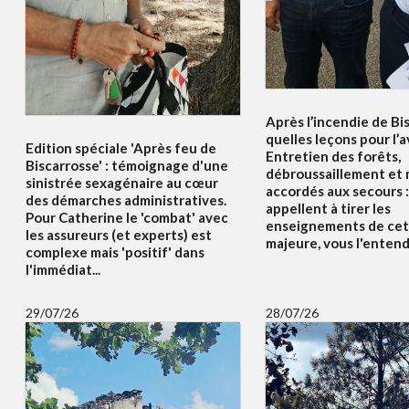
Après l’incendie de Bi
quelles leçons pour l’a
Edition spéciale 'Après feu de
Entretien des forêts,
Biscarrosse' : témoignage d'une
débroussaillement et
sinistrée sexagénaire au cœur
accordés aux secours :
des démarches administratives.
appellent à tirer les
Pour Catherine le 'combat' avec
enseignements de cet
les assureurs (et experts) est
majeure, vous l'enten
complexe mais 'positif' dans
l'immédiat...
29/07/26
28/07/26