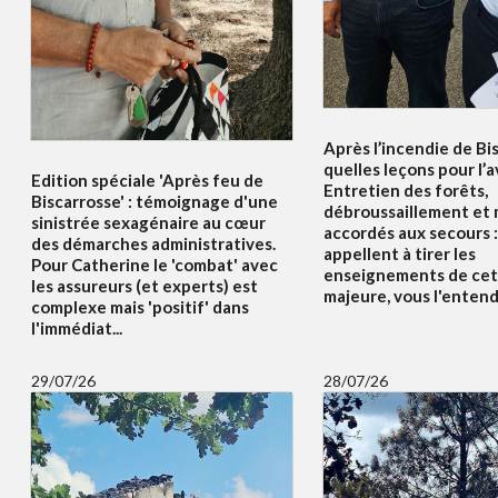
Après l’incendie de Bi
quelles leçons pour l’a
Edition spéciale 'Après feu de
Entretien des forêts,
Biscarrosse' : témoignage d'une
débroussaillement et
sinistrée sexagénaire au cœur
accordés aux secours :
des démarches administratives.
appellent à tirer les
Pour Catherine le 'combat' avec
enseignements de cet
les assureurs (et experts) est
majeure, vous l'enten
complexe mais 'positif' dans
l'immédiat...
29/07/26
28/07/26