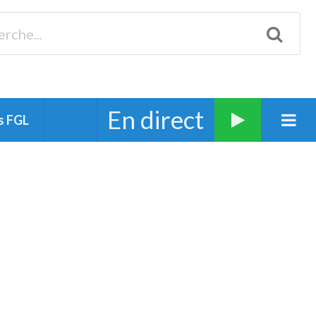
Biscarrosse 98.3 Plages océanes 91.1 Mimizan 93.7 Ste-Eulalie
94.7 Grand Dax 91.9 Soustons 90.1 Mt-de-Marsan
En direct
s FGL