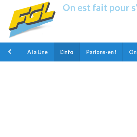
On est fait pour 
Fréquence G
1ère Radio FM du Nord des Landes, 
Montois et du Grand Dax
A la Une
L'info
Parlons-en !
On 