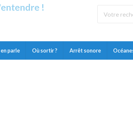
s'entendre !
rands Lacs
89.3 
du Littoral landais, du Marensin, du Pays
en parle
Où sortir ?
Arrêt sonore
Océane