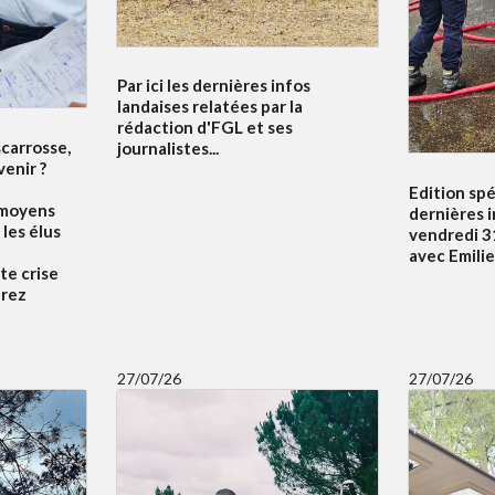
Par ici les dernières infos
landaises relatées par la
rédaction d'FGL et ses
scarrosse,
journalistes...
venir ?
Edition spé
 moyens
dernières 
 les élus
vendredi 31
avec Emili
te crise
drez
27/07/26
27/07/26