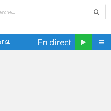
Biscarrosse 98.3 Plages océanes 91.1 Mimizan 93.7 Ste-Eulalie
94.7 Grand Dax 91.9 Soustons 90.1 Mt-de-Marsan
En direct
s FGL