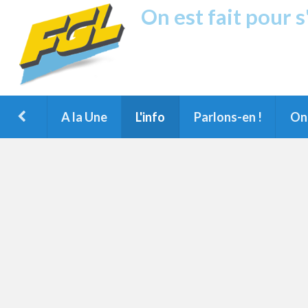
On est fait pour 
Fréquence G
1ère Radio FM du Nord des Landes, 
Montois et du Grand Dax
A la Une
L'info
Parlons-en !
On 