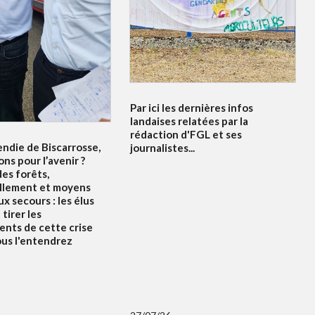
Par ici les dernières infos
landaises relatées par la
rédaction d'FGL et ses
endie de Biscarrosse,
journalistes...
ons pour l’avenir ?
es forêts,
llement et moyens
x secours : les élus
tirer les
nts de cette crise
ous l'entendrez