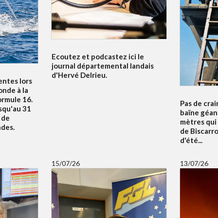
Ecoutez et podcastez ici le
journal départemental landais
d'Hervé Delrieu.
entes lors
nde à la
ormule 16.
Pas de crai
squ'au 31
baïne géan
u de
mètres qui
ndes.
de Biscarr
d'été...
15/07/26
13/07/26