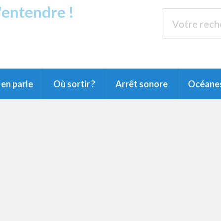
s'entendre !
rands Lacs
89.3 
du Littoral landais, du Marensin, du Pays
en parle
Où sortir ?
Arrêt sonore
Océane