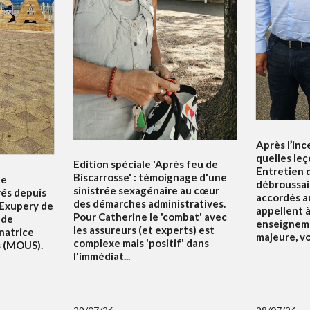
Après l’inc
quelles leç
Edition spéciale 'Après feu de
Entretien d
Biscarrosse' : témoignage d'une
le
débroussai
sinistrée sexagénaire au cœur
rés depuis
accordés au
des démarches administratives.
 Exupery de
appellent à 
Pour Catherine le 'combat' avec
 de
enseigneme
les assureurs (et experts) est
natrice
majeure, v
complexe mais 'positif' dans
s (MOUS).
l'immédiat...