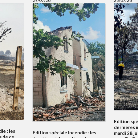
29/07/26
28/07/26
Edition spé
dernières 
ie : les
Edition spéciale Incendie : les
mardi 28 ju
s de ce