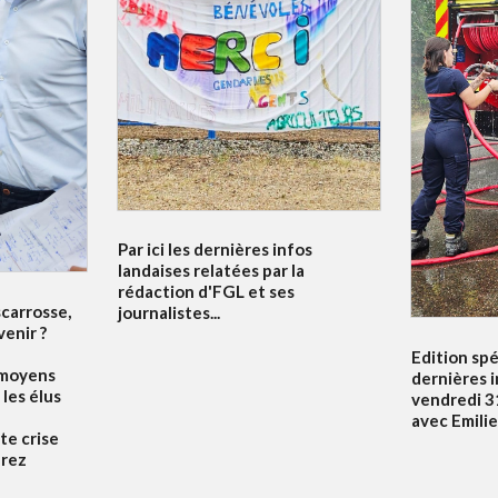
Par ici les dernières infos
landaises relatées par la
rédaction d'FGL et ses
scarrosse,
journalistes...
venir ?
Edition spé
 moyens
dernières 
 les élus
vendredi 31
avec Emili
te crise
drez