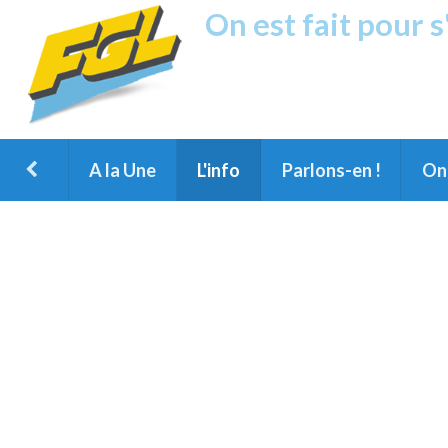
On est fait pour 
Fréquence G
1ère Radio FM du Nord des Landes, 
Montois et du Grand Dax
A la Une
L'info
Parlons-en !
On 