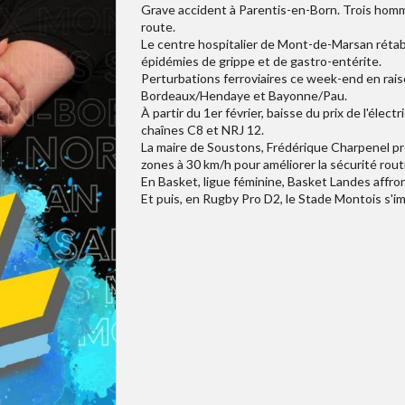
Grave accident à Parentis-en-Born. Trois homm
route.
Le centre hospitalier de Mont-de-Marsan rétabl
épidémies de grippe et de gastro-entérite.
Perturbations ferroviaires ce week-end en rai
Bordeaux/Hendaye et Bayonne/Pau.
À partir du 1er février, baisse du prix de l'élect
chaînes C8 et NRJ 12.
La maire de Soustons, Frédérique Charpenel pré
zones à 30 km/h pour améliorer la sécurité rout
En Basket, ligue féminine, Basket Landes affro
Et puis, en Rugby Pro D2, le Stade Montois s'imp