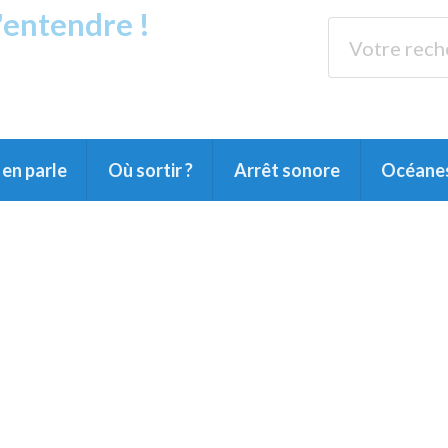
s'entendre !
rands Lacs
89.3 
du Littoral landais, du Marensin, du Pays
en parle
Où sortir ?
Arrêt sonore
Océane