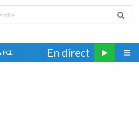
Biscarrosse 98.3 Plages océanes 91.1 Mimizan 93.7 Ste-Eulalie
94.7 Grand Dax 91.9 Soustons 90.1 Mt-de-Marsan
En direct
s FGL