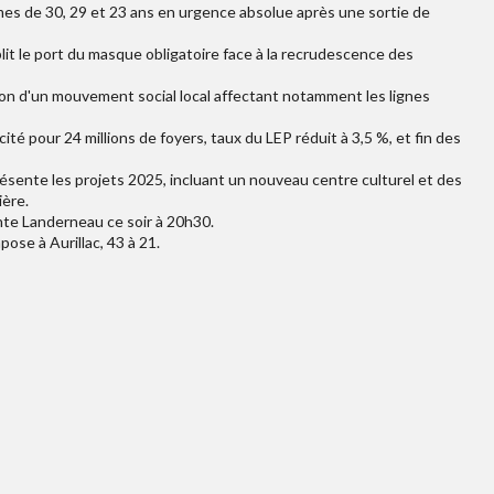
es de 30, 29 et 23 ans en urgence absolue après une sortie de
it le port du masque obligatoire face à la recrudescence des
son d'un mouvement social local affectant notamment les lignes
ricité pour 24 millions de foyers, taux du LEP réduit à 3,5 %, et fin des
sente les projets 2025, incluant un nouveau centre culturel et des
ière.
nte Landerneau ce soir à 20h30.
ose à Aurillac, 43 à 21.