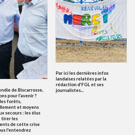
Par ici les dernières infos
landaises relatées par la
rédaction d'FGL et ses
endie de Biscarrosse,
journalistes...
ons pour l’avenir ?
es forêts,
llement et moyens
x secours : les élus
tirer les
nts de cette crise
ous l'entendrez