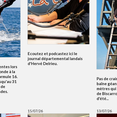
Ecoutez et podcastez ici le
journal départemental landais
d'Hervé Delrieu.
entes lors
nde à la
ormule 16.
Pas de crai
squ'au 31
baïne géan
u de
mètres qui
ndes.
de Biscarr
d'été...
15/07/26
13/07/26