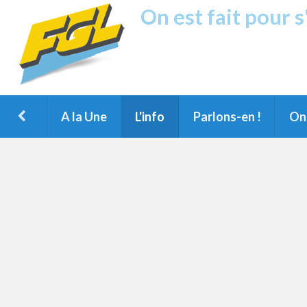
On est fait pour 
Fréquence G
1ère Radio FM du Nord des Landes, 
Montois et du Grand Dax
A la Une
L'info
Parlons-en !
On 