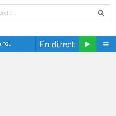
Biscarrosse 98.3 Plages océanes 91.1 Mimizan 93.7 Ste-Eulalie
94.7 Grand Dax 91.9 Soustons 90.1 Mt-de-Marsan
En direct
s FGL