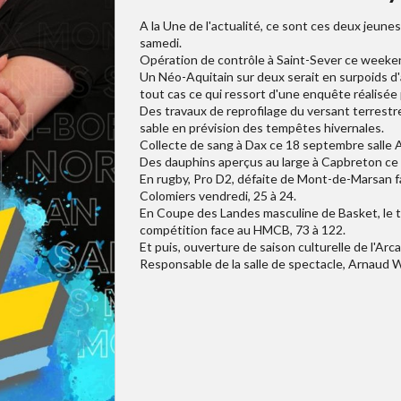
A la Une de l'actualité, ce sont ces deux jeune
samedi.
Opération de contrôle à Saint-Sever ce weekend
Un Néo-Aquitain sur deux serait en surpoids d
tout cas ce qui ressort d'une enquête réalisée 
Des travaux de reprofilage du versant terrestre
sable en prévision des tempêtes hivernales.
Collecte de sang à Dax ce 18 septembre salle A
Des dauphins aperçus au large à Capbreton c
En rugby, Pro D2, défaite de Mont-de-Marsan fa
Colomiers vendredi, 25 à 24.
En Coupe des Landes masculine de Basket, le te
compétition face au HMCB, 73 à 122.
Et puis, ouverture de saison culturelle de l'A
Responsable de la salle de spectacle, Arnaud 