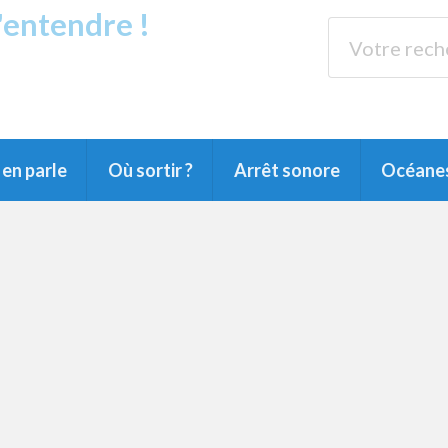
s'entendre !
rands Lacs
89.3 
du Littoral landais, du Marensin, du Pays
en parle
Où sortir ?
Arrêt sonore
Océane