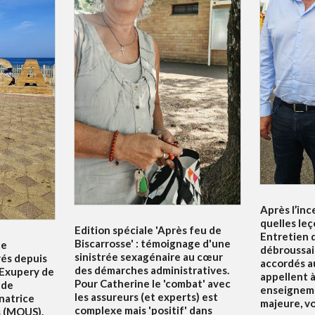
Après l’inc
quelles leç
Edition spéciale 'Après feu de
Entretien d
Biscarrosse' : témoignage d'une
le
débroussai
sinistrée sexagénaire au cœur
rés depuis
accordés au
des démarches administratives.
 Exupery de
appellent à 
Pour Catherine le 'combat' avec
 de
enseigneme
les assureurs (et experts) est
natrice
majeure, v
complexe mais 'positif' dans
s (MOUS).