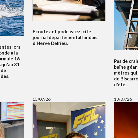
Ecoutez et podcastez ici le
journal départemental landais
d'Hervé Delrieu.
entes lors
nde à la
ormule 16.
Pas de crai
squ'au 31
baïne géan
u de
mètres qui
ndes.
de Biscarr
d'été...
15/07/26
13/07/26