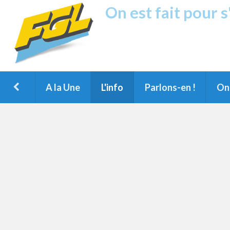
On est fait pour 
Fréquence G
1ère Radio FM du Nord des Landes, 
Montois et du Grand Dax
A la Une
L'info
Parlons-en !
On 