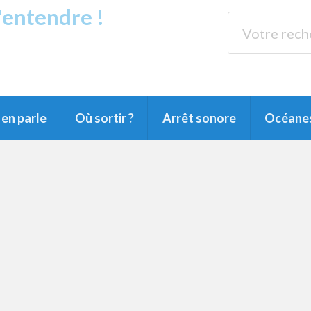
s'entendre !
rands Lacs
89.3 
du Littoral landais, du Marensin, du Pays
en parle
Où sortir ?
Arrêt sonore
Océane