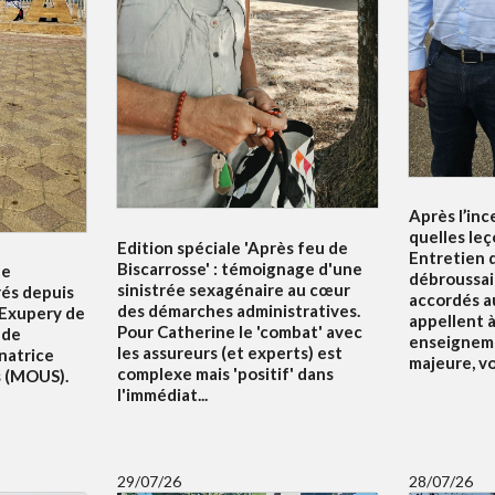
Après l’inc
quelles leç
Edition spéciale 'Après feu de
Entretien d
Biscarrosse' : témoignage d'une
le
débroussai
sinistrée sexagénaire au cœur
rés depuis
accordés au
des démarches administratives.
 Exupery de
appellent à 
Pour Catherine le 'combat' avec
 de
enseigneme
les assureurs (et experts) est
natrice
majeure, v
complexe mais 'positif' dans
s (MOUS).
l'immédiat...
29/07/26
28/07/26