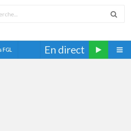
Biscarrosse 98.3 Plages océanes 91.1 Mimizan 93.7 Ste-Eulalie
94.7 Grand Dax 91.9 Soustons 90.1 Mt-de-Marsan
En direct
s FGL