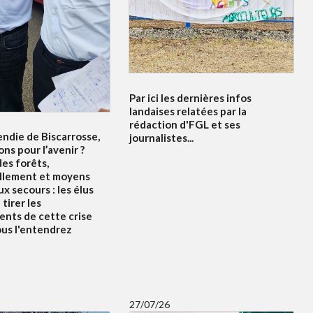
Par ici les dernières infos
landaises relatées par la
rédaction d'FGL et ses
endie de Biscarrosse,
journalistes...
ons pour l’avenir ?
es forêts,
llement et moyens
x secours : les élus
tirer les
nts de cette crise
ous l'entendrez
27/07/26