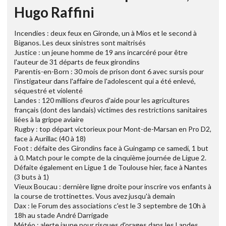
Hugo Raffini
Incendies : deux feux en Gironde, un à Mios et le second à
Biganos. Les deux sinistres sont maitrisés
Justice : un jeune homme de 19 ans incarcéré pour être
l'auteur de 31 départs de feux girondins
Parentis-en-Born : 30 mois de prison dont 6 avec sursis pour
l'instigateur dans l'affaire de l'adolescent qui a été enlevé,
séquestré et violenté
Landes : 120 millions d'euros d'aide pour les agricultures
français (dont des landais) victimes des restrictions sanitaires
liées à la grippe aviaire
Rugby : top départ victorieux pour Mont-de-Marsan en Pro D2,
face à Aurillac (40 à 18)
Foot : défaite des Girondins face à Guingamp ce samedi, 1 but
à 0. Match pour le compte de la cinquième journée de Ligue 2.
Défaite également en Ligue 1 de Toulouse hier, face à Nantes
(3 buts à 1)
Vieux Boucau : dernière ligne droite pour inscrire vos enfants à
la course de trottinettes. Vous avez jusqu'à demain
Dax : le Forum des associations c'est le 3 septembre de 10h à
18h au stade André Darrigade
Météo : alerte jaune pour risques d'orages dans les Landes.