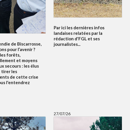
Par ici les dernières infos
landaises relatées par la
rédaction d'FGL et ses
endie de Biscarrosse,
journalistes...
ons pour l’avenir ?
es forêts,
llement et moyens
x secours : les élus
tirer les
nts de cette crise
ous l'entendrez
27/07/26