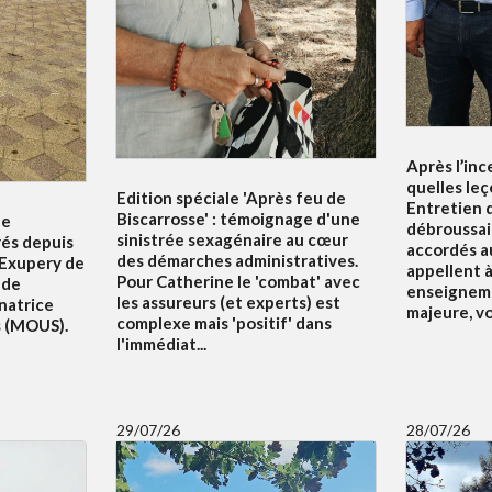
Après l’inc
quelles leç
Edition spéciale 'Après feu de
Entretien d
Biscarrosse' : témoignage d'une
le
débroussai
sinistrée sexagénaire au cœur
rés depuis
accordés au
des démarches administratives.
 Exupery de
appellent à 
Pour Catherine le 'combat' avec
 de
enseigneme
les assureurs (et experts) est
natrice
majeure, v
complexe mais 'positif' dans
s (MOUS).
l'immédiat...
29/07/26
28/07/26