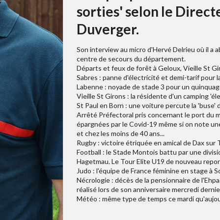
sorties' selon le Direct
Duverger.
Son interview au micro d'Hervé Delrieu où il a ab
centre de secours du département.
Départs et feux de forêt à Geloux, Vieille St 
Sabres : panne d'électricité et demi-tarif pour
Labenne : noyade de stade 3 pour un quinquag
Vieille St Girons : la résidente d'un camping 'éle
St Paul en Born : une voiture percute la 'buse' 
Arrêté Préfectoral pris concernant le port du 
épargnées par le Covid-19 même si on note un
et chez les moins de 40 ans...
Rugby : victoire étriquée en amical de Dax sur 
Football : le Stade Montois battu par une divisi
Hagetmau. Le Tour Elite U19 de nouveau repor
Judo : l'équipe de France féminine en stage à 
Nécrologie : décès de la pensionnaire de l'Ehp
réalisé lors de son anniversaire mercredi dernie
Météo : même type de temps ce mardi qu'aujour