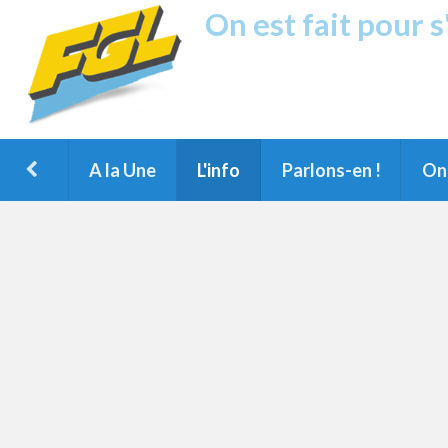
On est fait pour 
Fréquence G
1ère Radio FM du Nord des Landes, 
Montois et du Grand Dax
A la Une
L'info
Parlons-en !
On 