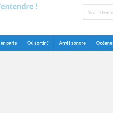
s'entendre !
rands Lacs
89.3 
du Littoral landais, du Marensin, du Pays
en parle
Où sortir ?
Arrêt sonore
Océane