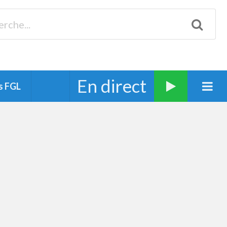
Biscarrosse 98.3 Plages océanes 91.1 Mimizan 93.7 Ste-Eulalie
94.7 Grand Dax 91.9 Soustons 90.1 Mt-de-Marsan
En direct
s FGL