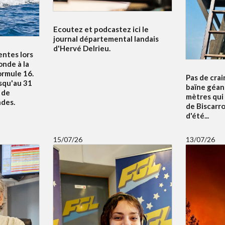
Ecoutez et podcastez ici le
journal départemental landais
d'Hervé Delrieu.
entes lors
nde à la
ormule 16.
Pas de crai
squ'au 31
baïne géan
u de
mètres qui
ndes.
de Biscarr
d'été...
15/07/26
13/07/26