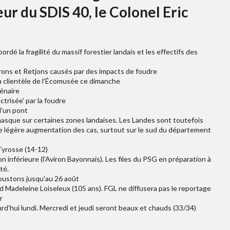
eur du SDIS 40, le Colonel Eric
ordé la fragilité du massif forestier landais et les effectifs des
Girons et Retjons causés par des impacts de foudre
 la clientèle de l’Écomusée ce dimanche
énaire
ctrisée' par la foudre
d'un pont
masque sur certaines zones landaises. Les Landes sont toutefois
e légère augmentation des cas, surtout sur le sud du département
Tyrosse (14-12)
on inférieure (l'Aviron Bayonnais). Les files du PSG en préparation à
té.
Soustons jusqu'au 26 août
ad Madeleine Loiseleux (105 ans). FGL ne diffusera pas le reportage
r
d'hui lundi. Mercredi et jeudi seront beaux et chauds (33/34)