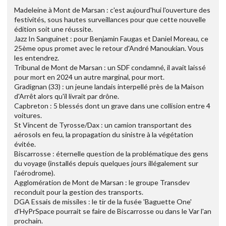
Madeleine à Mont de Marsan : c'est aujourd'hui l'ouverture des
festivités, sous hautes surveillances pour que cette nouvelle
édition soit une réussite.
Jazz In Sanguinet : pour Benjamin Faugas et Daniel Moreau, ce
25ème opus promet avec le retour d'André Manoukian. Vous
les entendrez.
Tribunal de Mont de Marsan : un SDF condamné, il avait laissé
pour mort en 2024 un autre marginal, pour mort.
Gradignan (33) : un jeune landais interpellé près de la Maison
d'Arrêt alors qu'il livrait par drône.
Capbreton : 5 blessés dont un grave dans une collision entre 4
voitures.
St Vincent de Tyrosse/Dax : un camion transportant des
aérosols en feu, la propagation du sinistre à la végétation
évitée.
Biscarrosse : éternelle question de la problématique des gens
du voyage (installés depuis quelques jours illégalement sur
l'aérodrome).
Agglomération de Mont de Marsan : le groupe Transdev
reconduit pour la gestion des transports.
DGA Essais de missiles : le tir de la fusée 'Baguette One'
d'HyPrSpace pourrait se faire de Biscarrosse ou dans le Var l'an
prochain.