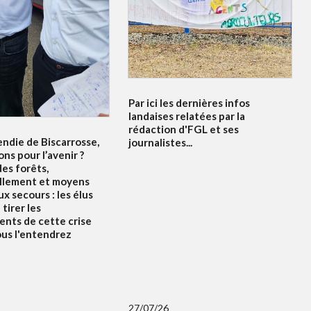
Par ici les dernières infos
landaises relatées par la
rédaction d'FGL et ses
endie de Biscarrosse,
journalistes...
ons pour l’avenir ?
es forêts,
llement et moyens
x secours : les élus
tirer les
nts de cette crise
ous l'entendrez
27/07/26