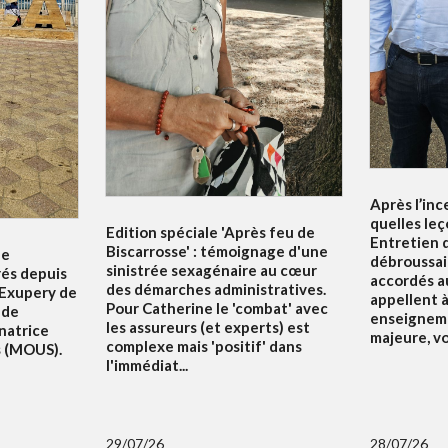
Après l’inc
quelles leç
Edition spéciale 'Après feu de
Entretien d
Biscarrosse' : témoignage d'une
le
débroussai
sinistrée sexagénaire au cœur
rés depuis
accordés au
des démarches administratives.
 Exupery de
appellent à 
Pour Catherine le 'combat' avec
 de
enseigneme
les assureurs (et experts) est
natrice
majeure, v
complexe mais 'positif' dans
s (MOUS).
l'immédiat...
29/07/26
28/07/26