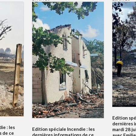
Edition spé
dernières 
ie : les
Edition spéciale Incendie : les
mardi 28 ju
s de ce
dernières informations de ce
avec Emili