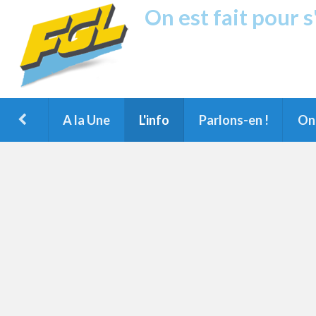
On est fait pour 
Fréquence G
1ère Radio FM du Nord des Landes, 
Montois et du Grand Dax
A la Une
L'info
Parlons-en !
On 