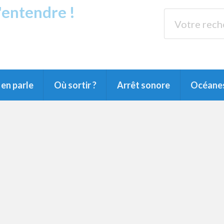
s'entendre !
rands Lacs
89.3 
du Littoral landais, du Marensin, du Pays
en parle
Où sortir ?
Arrêt sonore
Océane