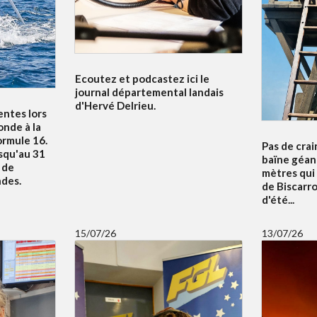
Ecoutez et podcastez ici le
journal départemental landais
d'Hervé Delrieu.
entes lors
nde à la
ormule 16.
Pas de crai
squ'au 31
baïne géan
u de
mètres qui
ndes.
de Biscarr
d'été...
15/07/26
13/07/26