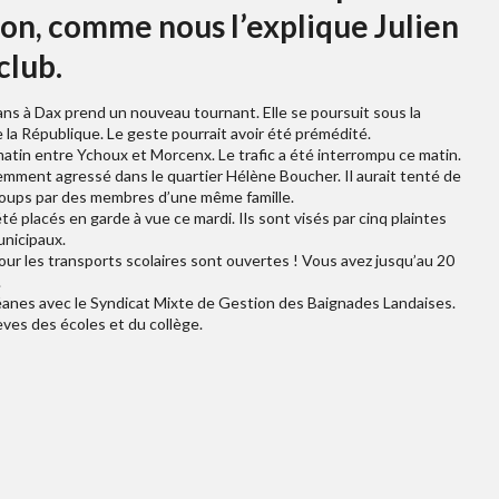
ion, comme nous l’explique Julien
club.
ns à Dax prend un nouveau tournant. Elle se poursuit sous la
e la République. Le geste pourrait avoir été prémédité.
matin entre Ychoux et Morcenx. Le trafic a été interrompu ce matin.
ment agressé dans le quartier Hélène Boucher. Il aurait tenté de
coups par des membres d’une même famille.
é placés en garde à vue ce mardi. Ils sont visés par cinq plaintes
nicipaux.
our les transports scolaires sont ouvertes ! Vous avez jusqu’au 20
.
céanes avec le Syndicat Mixte de Gestion des Baignades Landaises.
èves des écoles et du collège.