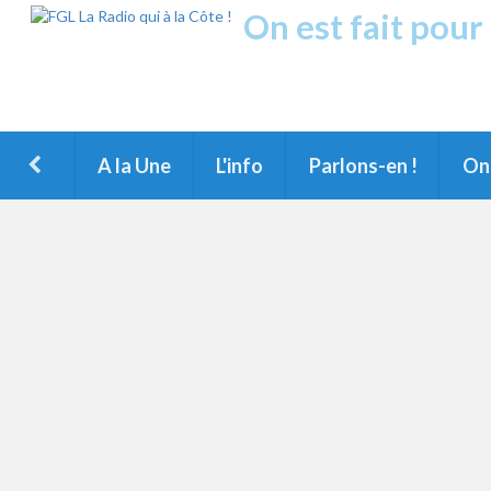
On est fait pour
Fréquence Grands Lac
1ère Radio FM du Nord des Landes, du Littoral landais, du M
A la Une
L'info
Parlons-en !
On 