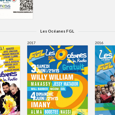
Les Océanes FGL
2017
2016