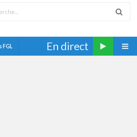
Biscarrosse 98.3 Plages océanes 91.1 Mimizan 93.7 Ste-Eulalie
94.7 Grand Dax 91.9 Soustons 90.1 Mt-de-Marsan
En direct
s FGL