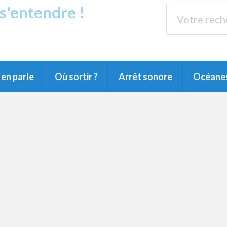
 s'entendre !
s
89.3 
arensin, du Pays Montois et du Grand Dax
en parle
Où sortir ?
Arrêt sonore
Océane