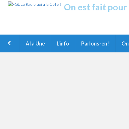
On est fait pour
Fréquence Grands Lac
1ère Radio FM du Nord des Landes, du Littoral landais, du M
A la Une
L'info
Parlons-en !
On 