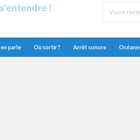
 s'entendre !
s
89.3 
arensin, du Pays Montois et du Grand Dax
en parle
Où sortir ?
Arrêt sonore
Océane