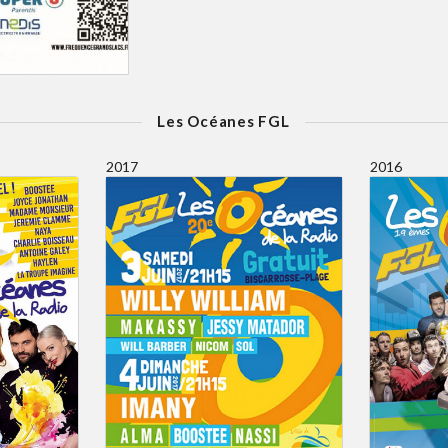
Les Océanes FGL
2017
2016