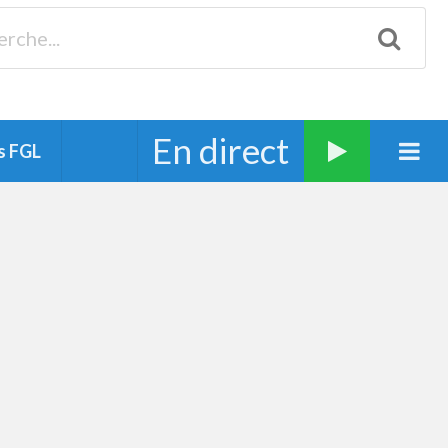
Biscarrosse 98.3 Plages océanes 91.1 Mimizan 93.7 Ste-Eulalie
94.7 Grand Dax 91.9 Soustons 90.1 Mt-de-Marsan
En direct
s FGL