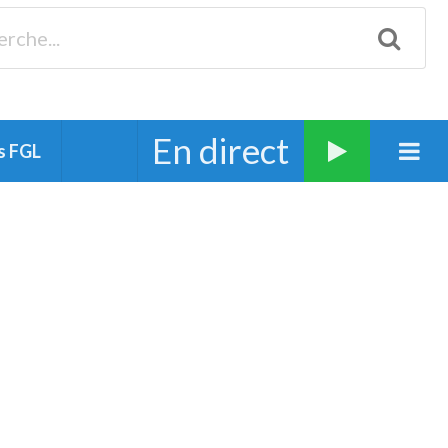
Biscarrosse 98.3 Plages océanes 91.1 Mimizan 93.7 Ste-Eulalie
94.7 Grand Dax 91.9 Soustons 90.1 Mt-de-Marsan
En direct
s FGL