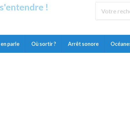
 s'entendre !
s
89.3 
arensin, du Pays Montois et du Grand Dax
en parle
Où sortir ?
Arrêt sonore
Océane