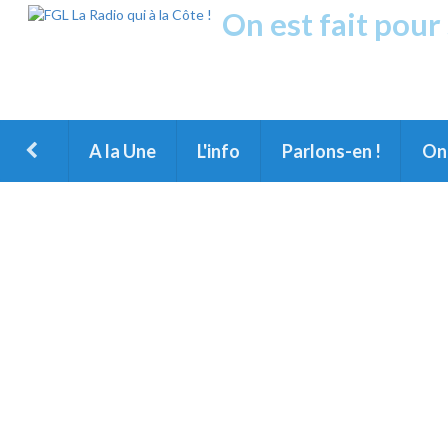
On est fait pour
Fréquence Grands Lac
1ère Radio FM du Nord des Landes, du Littoral landais, du M
A la Une
L'info
Parlons-en !
On 