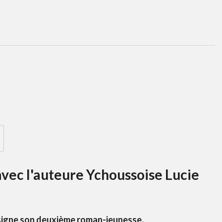
 avec l'auteure Ychoussoise Lucie
le signe son deuxième roman-jeunesse.