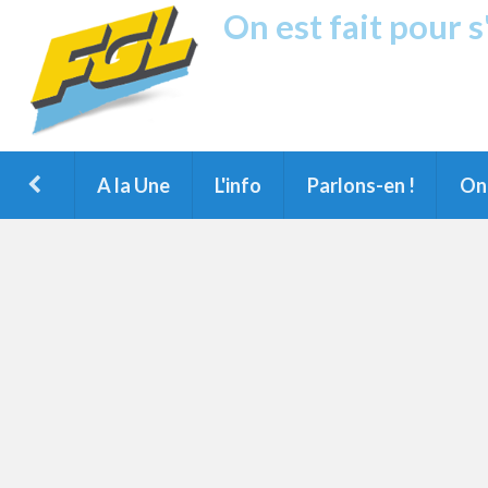
On est fait pour 
Fréquence G
1ère Radio FM du Nord des Landes, 
Montois et du Grand Dax
A la Une
L'info
Parlons-en !
On 