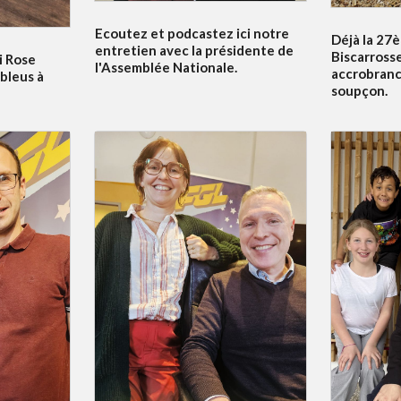
Ecoutez et podcastez ici notre
Déjà la 27è
entretien avec la présidente de
Biscarrosse
i Rose
l'Assemblée Nationale.
accrobranc
bleus à
soupçon.