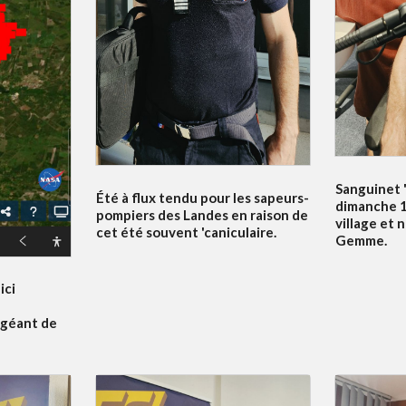
Sanguinet '
Été à flux tendu pour les sapeurs-
dimanche 19
pompiers des Landes en raison de
village et 
cet été souvent 'caniculaire.
Gemme.
ici
 géant de