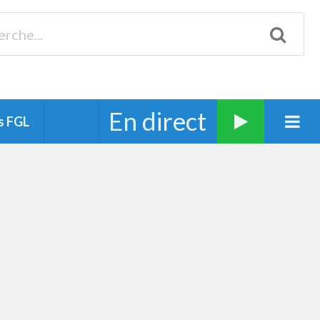
Biscarrosse 98.3 Plages océanes 91.1 Mimizan 93.7 Ste-Eulalie
94.7 Grand Dax 91.9 Soustons 90.1 Mt-de-Marsan
En direct
s FGL