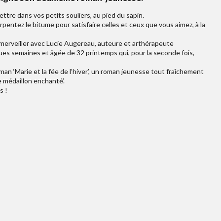
ettre dans vos petits souliers, au pied du sapin.
arpentez le bitume pour satisfaire celles et ceux que vous aimez, à la
merveiller avec Lucie Augereau, auteure et arthérapeute
es semaines et âgée de 32 printemps qui, pour la seconde fois,
n ‘Marie et la fée de l’hiver’, un roman jeunesse tout fraîchement
le médaillon enchanté’.
s !