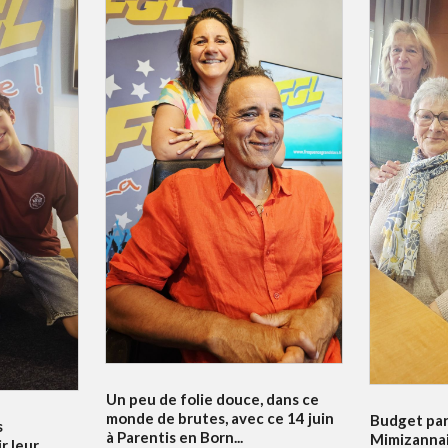
Un peu de folie douce, dans ce
monde de brutes, avec ce 14 juin
Budget par
s
à Parentis en Born...
Mimizannai
r leur