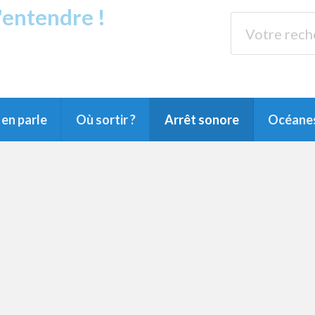
s'entendre !
rands Lacs
89.3 
du Littoral landais, du Marensin, du Pays
en parle
Où sortir ?
Arrêt sonore
Océane