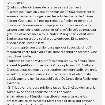
LA RADIO !
Quelles belles Océanes de la radio samedi dernier à
Biscarrosse Plage où vous étiez plus de 10 000 encore cette
année à danser et bouger avec les artistes de cette 18ème
édition. Grand merci à nos partenaires, fidèles et généreux
pour avoir de nouveau accompagné les 'forces vives' de ce
canton dans cette entreprise, et faire qu’elle soit de nouveau
gratuite et accessible à tous. Notre ‘Rising Star’, c’était Arno
Santamaria, un artiste solaire et talentueux. Et ce public
biscarrossais, Arno le kiffe.
Trois ans après son premier passage, c’est avec plaisir qu’il
retrouvait cette foule qui l’a de suite reconnu et accepté. Une
deuxième famille.
Exotisme et joie de vivre, professionnalisme…les Sœurs Donou
étaient la petite surprise ‘sucrée’ de ce plateau FM. Cathy et
Clarissa, deux zoukeuses aux sourires communicatifs. Au final,
le ‘set’ musical des Sœurs Donou aura séduit et électricité
positivement le nombreux public des Océanes de la Radio, une
évidence.
IGIT, lui, ayant le lourd privilège (avec Nadège) de démarrer la
soirée, avec brio et charisme pour The Voice.
Enfin retour sur l’émotion suscitée en ouverture par les
prestations du dessinateur Marc Large et de la sud-africaine