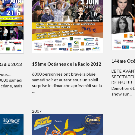
14ème Océa
15ème Océanes de la Radio 2012
Radio 2013
L'ETE AVAN
6000 personnes ont bravé la pluie
ous...
SPECTATEU
samedi soir et autant sous un soleil
 8000 samedi
DE FEU !!!!
surprise le dimanche après-midi sur la
 océane, mais
L'émotion ét
...
show sur ...
2007