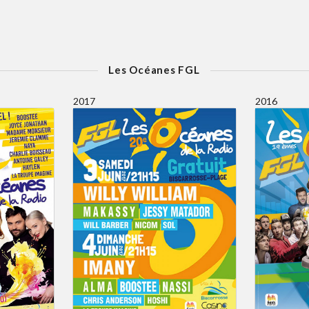
Les Océanes FGL
2017
2016