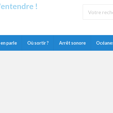
s'entendre !
rands Lacs
89.3 
du Littoral landais, du Marensin, du Pays
en parle
Où sortir ?
Arrêt sonore
Océane