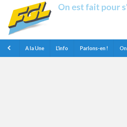
On est fait pour 
Fréquence G
1ère Radio FM du Nord des Landes, 
Montois et du Grand Dax
A la Une
L'info
Parlons-en !
On 