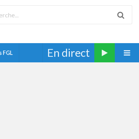
Biscarrosse 98.3 Plages océanes 91.1 Mimizan 93.7 Ste-Eulalie
94.7 Grand Dax 91.9 Soustons 90.1 Mt-de-Marsan
En direct
s FGL