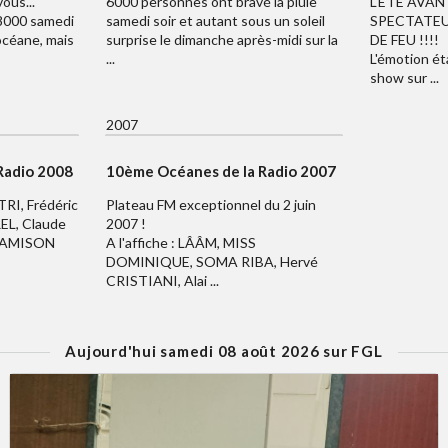
ous...
6000 personnes ont bravé la pluie
L'ETE AVAN
 8000 samedi
samedi soir et autant sous un soleil
SPECTATEU
 océane, mais
surprise le dimanche après-midi sur la
DE FEU !!!!
...
L'émotion ét
show sur ...
2007
Radio 2008
10ème Océanes de la Radio 2007
TRI, Frédéric
Plateau FM exceptionnel du 2 juin
EL, Claude
2007 !
 JAMISON
A l'affiche : LÂÂM, MISS
DOMINIQUE, SOMA RIBA, Hervé
CRISTIANI, Alai ...
Aujourd'hui samedi 08 août 2026 sur FGL