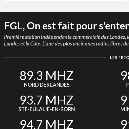
FGL, On est fait pour s'ente
Première station indépendante commerciale des Landes, le
Landes et la Côte. L'une des plus anciennes radios libres d
LES FRÉ
89.3 MHZ
9
NORD DES LANDES
P
93.7 MHZ
9
STE-EULALIE-EN-BORN
MI
94.7 MHZ
9