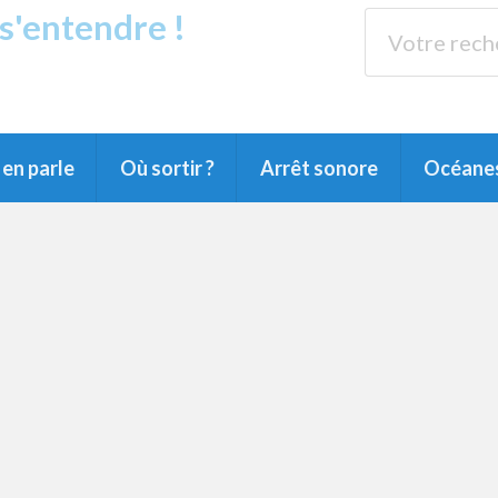
 s'entendre !
s
89.3 
arensin, du Pays Montois et du Grand Dax
en parle
Où sortir ?
Arrêt sonore
Océane