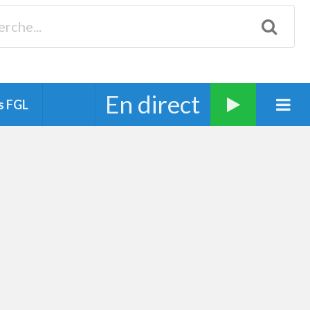
Biscarrosse 98.3 Plages océanes 91.1 Mimizan 93.7 Ste-Eulalie
94.7 Grand Dax 91.9 Soustons 90.1 Mt-de-Marsan
En direct
s FGL