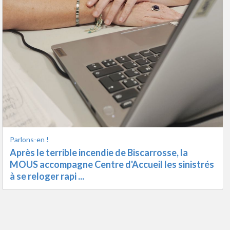
On en parle
Emission spéciale Incendie de Biscarrosse,
Artisans sinistrés : Patrice Lartigue (président de
la CMA Landes-N ...