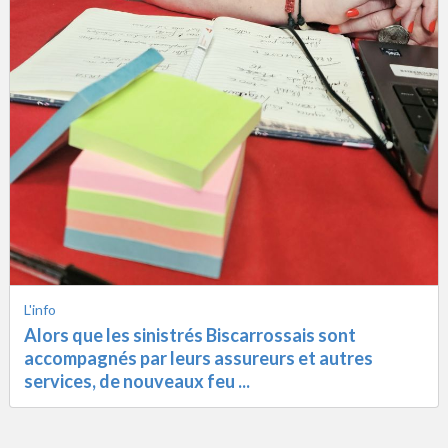
Parlons-en !
Après le terrible incendie de Biscarrosse, la
MOUS accompagne Centre d'Accueil les sinistrés
à se reloger rapi ...