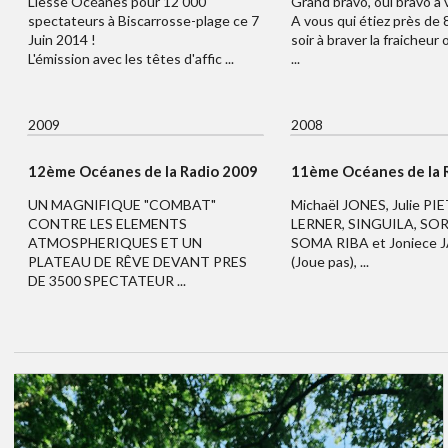
Liesse Océanes pour 12 000
Grand bravo, oui bravo à v
spectateurs à Biscarrosse-plage ce 7
A vous qui étiez près de
Juin 2014 !
soir à braver la fraicheur
L'émission avec les têtes d'affic ...
...
2009
2008
12ème Océanes de la Radio 2009
11ème Océanes de la 
UN MAGNIFIQUE "COMBAT"
Michaël JONES, Julie PIE
CONTRE LES ELEMENTS
LERNER, SINGUILA, SOR
ATMOSPHERIQUES ET UN
SOMA RIBA et Joniece
PLATEAU DE RÊVE DEVANT PRES
(Joue pas), ...
DE 3500 SPECTATEUR ...