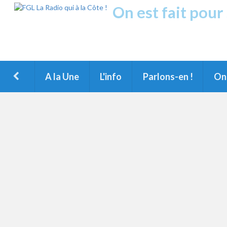
On est fait pour
Fréquence Grands Lac
1ère Radio FM du Nord des Landes, du Littoral landais, du M
A la Une
L'info
Parlons-en !
On 