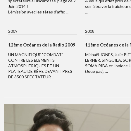
spectateurs à Biscarrosse-plage ce 7
A vous qui étiez près de
Juin 2014 !
soir à braver la fraicheur
L'émission avec les têtes d'affic ...
...
2009
2008
12ème Océanes de la Radio 2009
11ème Océanes de la 
UN MAGNIFIQUE "COMBAT"
Michaël JONES, Julie PIE
CONTRE LES ELEMENTS
LERNER, SINGUILA, SOR
ATMOSPHERIQUES ET UN
SOMA RIBA et Joniece
PLATEAU DE RÊVE DEVANT PRES
(Joue pas), ...
DE 3500 SPECTATEUR ...