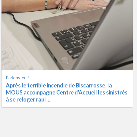
On en parle
Emission spéciale Incendie de Biscarrosse,
Artisans sinistrés : Patrice Lartigue (président de
la CMA Landes-N ...