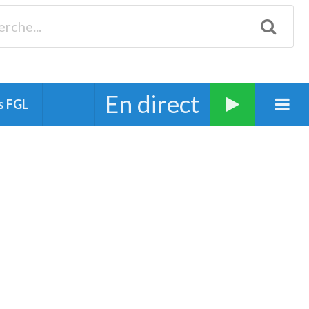
Biscarrosse 98.3 Plages océanes 91.1 Mimizan 93.7 Ste-Eulalie
94.7 Grand Dax 91.9 Soustons 90.1 Mt-de-Marsan
En direct
s FGL