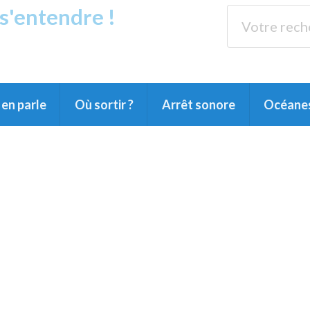
 s'entendre !
s
89.3 
arensin, du Pays Montois et du Grand Dax
en parle
Où sortir ?
Arrêt sonore
Océane