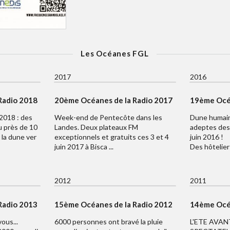
Les Océanes FGL
2017
2016
Radio 2018
20ème Océanes de la Radio 2017
19ème Océa
2018 : des
Week-end de Pentecôte dans les
Dune humain
u près de 10
Landes. Deux plateaux FM
adeptes des 
 la dune ver
exceptionnels et gratuits ces 3 et 4
juin 2016 !
juin 2017 à Bisca ...
Des hôteliers
2012
2011
Radio 2013
15ème Océanes de la Radio 2012
14ème Océa
ous...
6000 personnes ont bravé la pluie
L'ETE AVAN