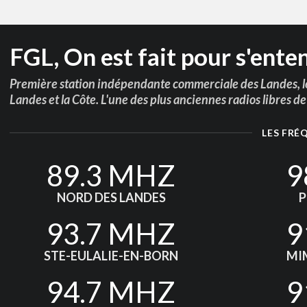
FGL, On est fait pour s'ente
Première station indépendante commerciale des Landes, le
Landes et la Côte. L'une des plus anciennes radios libres d
LES FRÉ
89.3 MHZ
9
NORD DES LANDES
P
93.7 MHZ
9
STE-EULALIE-EN-BORN
MI
94.7 MHZ
9