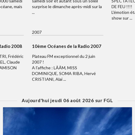
 8000 samedi
samedi soir et autant sous un soleil
SPECTATEU
 océane, mais
surprise le dimanche après-midi sur la
DE FEU !!!!
...
L'émotion ét
show sur ...
2007
Radio 2008
10ème Océanes de la Radio 2007
TRI, Frédéric
Plateau FM exceptionnel du 2 juin
EL, Claude
2007 !
 JAMISON
A l'affiche : LÂÂM, MISS
DOMINIQUE, SOMA RIBA, Hervé
CRISTIANI, Alai ...
Aujourd'hui jeudi 06 août 2026 sur FGL