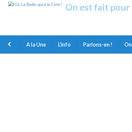
On est fait pour
Fréquence Grands Lac
1ère Radio FM du Nord des Landes, du Littoral landais, du M
A la Une
L'info
Parlons-en !
On 