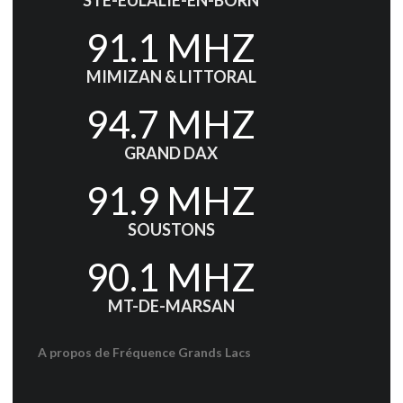
STE-EULALIE-EN-BORN
91.1 MHZ
MIMIZAN & LITTORAL
94.7 MHZ
GRAND DAX
91.9 MHZ
SOUSTONS
90.1 MHZ
MT-DE-MARSAN
A propos de Fréquence Grands Lacs