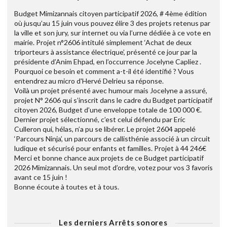
Budget Mimizannais citoyen participatif 2026, # 4ème édition
où jusqu’au 15 juin vous pouvez élire 3 des projets retenus par
la ville et son jury, sur internet ou via l’urne dédiée à ce vote en
mairie. Projet n°2606 intitulé simplement ‘Achat de deux
triporteurs à assistance électrique’, présenté ce jour par la
présidente d’Anim Ehpad, en l’occurrence Jocelyne Capliez .
Pourquoi ce besoin et comment a-t-il été identifié ? Vous
entendrez au micro d'Hervé Delrieu sa réponse.
Voilà un projet présenté avec humour mais Jocelyne a assuré,
projet N° 2606 qui s’inscrit dans le cadre du Budget participatif
citoyen 2026, Budget d’une enveloppe totale de 100 000 €.
Dernier projet sélectionné, c’est celui défendu par Eric
Culleron qui, hélas, n’a pu se libérer. Le projet 2604 appelé
‘Parcours Ninja’, un parcours de callisthénie associé à un circuit
ludique et sécurisé pour enfants et familles. Projet à 44 246€
Merci et bonne chance aux projets de ce Budget participatif
2026 Mimizannais. Un seul mot d’ordre, votez pour vos 3 favoris
avant ce 15 juin !
Bonne écoute à toutes et à tous.
Les derniers Arrêts sonores